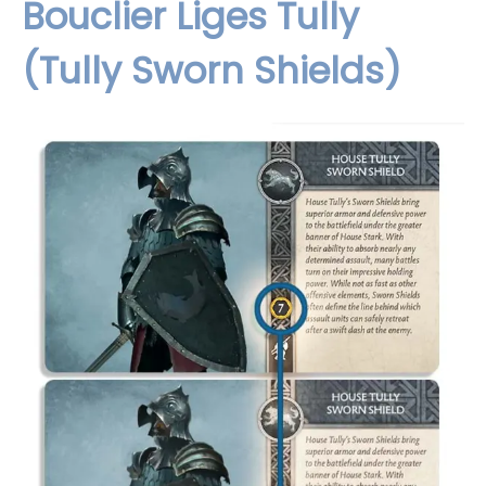
Bouclier Liges Tully
(Tully Sworn Shields)