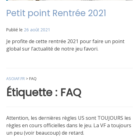
Petit point Rentrée 2021
Publié le
26 août 2021
par
Matt
Je profite de cette rentrée 2021 pour faire un point
global sur l’actualité de notre jeu favori.
Publié
Étiqueté
Laisser
dans
boutique
un
,
Le
FAQ
commentaire
,
ASOIAF.FR
>
FAQ
jeu
Sortie
sur
Petit
Étiquette :
FAQ
point
Rentrée
2021
Attention, les dernières règles US sont TOUJOURS les
règles en cours officielles dans le jeu. La VF a toujours
un peu (voir beaucoup) de retard.