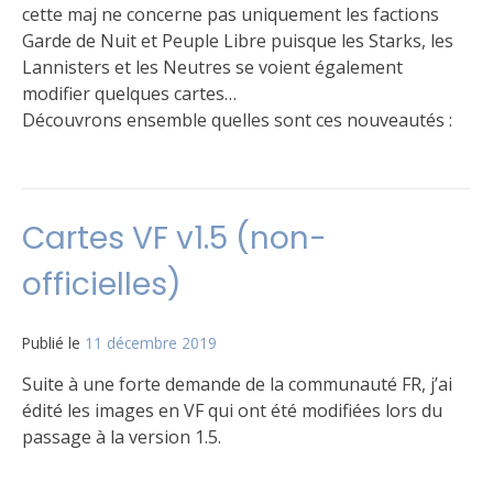
cette maj ne concerne pas uniquement les factions
Garde de Nuit et Peuple Libre puisque les Starks, les
Lannisters et les Neutres se voient également
modifier quelques cartes…
Découvrons ensemble quelles sont ces nouveautés :
Publié
Étiqueté
10
dans
FAQ
commentaires
,
Le
Règles
sur
,
Cartes VF v1.5 (non-
jeu
Version
1.5.1
US
update
officielles)
Publié le
11 décembre 2019
par
Matt
Suite à une forte demande de la communauté FR, j’ai
édité les images en VF qui ont été modifiées lors du
passage à la version 1.5.