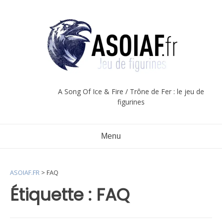
Aller
au
contenu
A Song Of Ice & Fire / Trône de Fer : le jeu de
figurines
Menu
ASOIAF.FR
>
FAQ
Étiquette :
FAQ