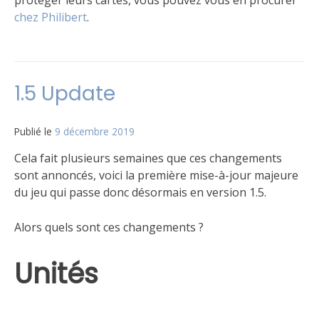
protéger leurs cartes, vous pouvez vous en procurer
chez Philibert
.
Publié
Étiqueté
4
dans
FAQ
commentaires
,
Le
Version
sur
1.5 Update
jeu
FR
Cartes
VF
v1.5
Publié le
9 décembre 2019
par
(non-
Matt
officielles)
Cela fait plusieurs semaines que ces changements
sont annoncés, voici la première mise-à-jour majeure
du jeu qui passe donc désormais en version 1.5.
Alors quels sont ces changements ?
Unités