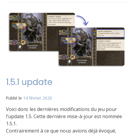
dans
FAQ
un
,
Le
Version
commentaire
jeu
FR
sur
Règles
1.5
en
Français
1.5.1 update
Publié le
14 février 2020
par
Matt
Voici donc les dernières modifications du jeu pour
l’update 1.5. Cette dernière mise-à-jour est nommée
1.5.1.
Contrairement à ce que nous avions déjà évoqué,