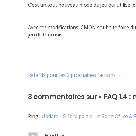
C’est un tout nouveau mode de jeu qui utilise le
Avec ces modifications, CMON souhaite faire d
jeu de tournois.
Publié
Étiqueté
dans
FAQ
Navigation
Retards pour les 2 prochaines factions
Le
jeu
de
3 commentaires sur «
FAQ 1.4 :
l’article
Ping :
Update 1.5 1ère partie – A Song Of Ice & F
Gunthar