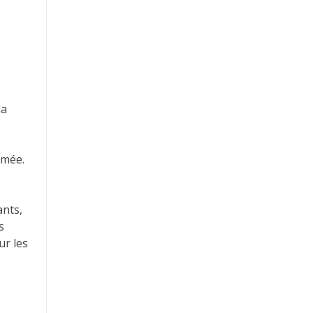
la
imée.
ants,
s
ur les