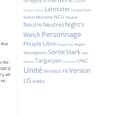
Greyjoy
Juvenile
Lannister
Longue Épée
Dragon
Lance
NCU
Monstre
Martell
Neutral
Night's
Neutres
Neutre
Personnage
Watch
Peuple Libre
 leur
Règles
Prix
Pillage
Sortie
Stark
Sauvageons
Swift
Targaryen
UNC
i les
Retreat
Tournois
Unité
tait à
Version
Version FR
 y ait
US
 se
Vidéo