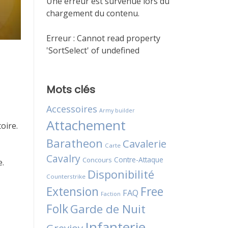
Une erreur est survenue lors du
chargement du contenu.
Erreur :
Cannot read property
'SortSelect' of undefined
Mots clés
Accessoires
Army builder
Attachement
oire.
Baratheon
Cavalerie
Carte
Cavalry
Contre-Attaque
Concours
e.
Disponibilité
Counterstrike
Extension
Free
FAQ
Faction
Folk
Garde de Nuit
Infanterie