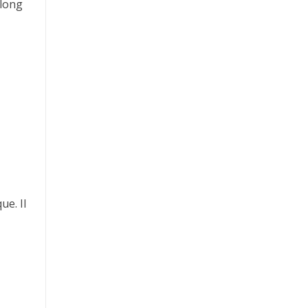
 long
ue. Il