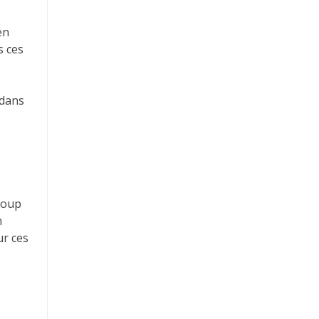
en
s ces
 dans
coup
n
ur ces