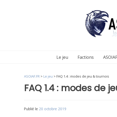
Aller
au
contenu
Le jeu
Factions
ASOIAF
ASOIAF.FR
>
Le jeu
>
FAQ 1.4 : modes de jeu & tournois
FAQ 1.4 : modes de je
Publié le
20 octobre 2019
par
Matt