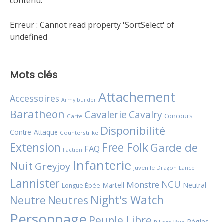
contenu.
Erreur :
Cannot read property 'SortSelect' of
undefined
Mots clés
Attachement
Accessoires
Army builder
Baratheon
Cavalerie
Cavalry
Concours
Carte
Disponibilité
Contre-Attaque
Counterstrike
Extension
Free Folk
Garde de
FAQ
Faction
Infanterie
Nuit
Greyjoy
Juvenile Dragon
Lance
Lannister
NCU
Monstre
Martell
Neutral
Longue Épée
Night's Watch
Neutres
Neutre
Personnage
Peuple Libre
Règles
Prix
Pillage