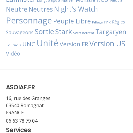
Martell
Neutral
Longue Épée
Night's Watch
Neutres
Neutre
Personnage
Peuple Libre
Règles
Prix
Pillage
Sortie
Stark
Targaryen
Sauvageons
Swift Retreat
Unité
Version US
UNC
Version FR
Tournois
Vidéo
ASOIAF.FR
16, rue des Granges
63540 Romagnat
FRANCE
06 63 78 79 04
Services