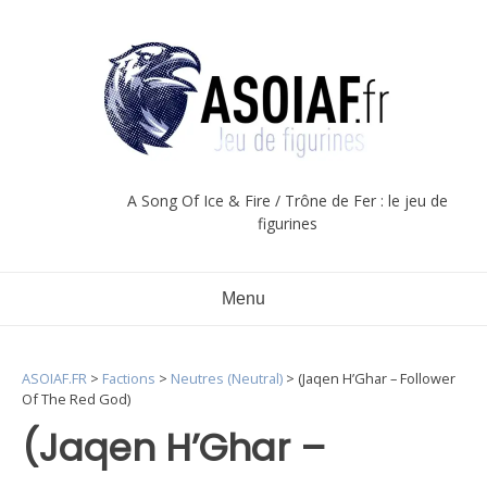
Aller
au
contenu
A Song Of Ice & Fire / Trône de Fer : le jeu de
figurines
Menu
ASOIAF.FR
>
Factions
>
Neutres (Neutral)
>
(Jaqen H’Ghar – Follower
Of The Red God)
(Jaqen H’Ghar –