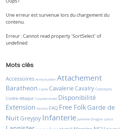
Oups !
Une erreur est survenue lors du chargement du
contenu.
Erreur :
Cannot read property 'SortSelect' of
undefined
Mots clés
Attachement
Accessoires
Army builder
Baratheon
Cavalerie
Cavalry
Concours
Carte
Disponibilité
Contre-Attaque
Counterstrike
Extension
Free Folk
Garde de
FAQ
Faction
Infanterie
Nuit
Greyjoy
Juvenile Dragon
Lance
Lannister
NCU
Monstre