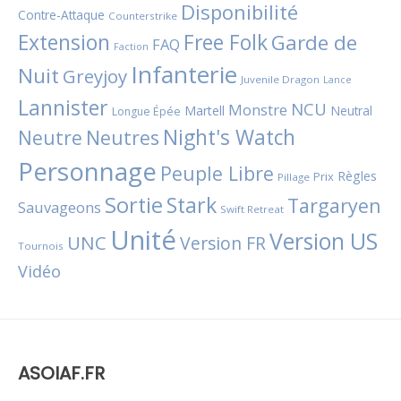
Disponibilité
Contre-Attaque
Counterstrike
Extension
Free Folk
Garde de
FAQ
Faction
Infanterie
Nuit
Greyjoy
Juvenile Dragon
Lance
Lannister
NCU
Monstre
Martell
Neutral
Longue Épée
Night's Watch
Neutres
Neutre
Personnage
Peuple Libre
Règles
Prix
Pillage
Sortie
Stark
Targaryen
Sauvageons
Swift Retreat
Unité
Version US
UNC
Version FR
Tournois
Vidéo
ASOIAF.FR