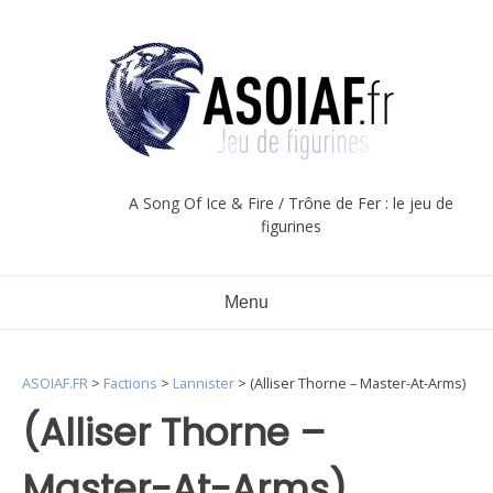
Aller
au
contenu
A Song Of Ice & Fire / Trône de Fer : le jeu de
figurines
Menu
ASOIAF.FR
>
Factions
>
Lannister
>
(Alliser Thorne – Master-At-Arms)
(Alliser Thorne –
Master-At-Arms)