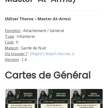
(Alliser Thorne – Master-At-Arms)
Fonction
: Attachement / Général
Type
: Infanterie
Coût
: 0
Maison
: Garde de Nuit
Où trouver ?
:
(Night’s Watch Heroes I)
Version
: 1.4
Cartes de Général