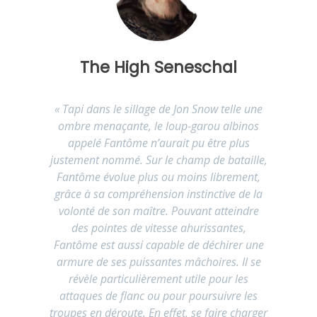
The High Seneschal
«
Tapi dans le sillage de Jon Snow telle une
ombre menaçante, le loup-garou albinos
appelé Fantôme n’aurait pu être plus
justement nommé. Sur le champ de bataille,
Fantôme évolue plus ou moins librement,
grâce à sa compréhension instinctive de la
volonté de son maître. Pouvant atteindre
des pointes de vitesse ahurissantes,
Fantôme est aussi capable de déchirer une
armure de ses puissantes mâchoires. Il se
révèle particulièrement utile pour les
attaques de flanc ou pour poursuivre les
troupes en déroute. En effet, se faire charger