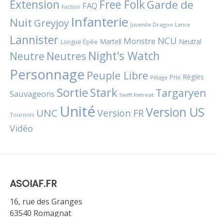
Extension
Free Folk
Garde de
FAQ
Faction
Infanterie
Nuit
Greyjoy
Juvenile Dragon
Lance
Lannister
NCU
Monstre
Martell
Neutral
Longue Épée
Night's Watch
Neutres
Neutre
Personnage
Peuple Libre
Règles
Prix
Pillage
Sortie
Stark
Targaryen
Sauvageons
Swift Retreat
Unité
Version US
UNC
Version FR
Tournois
Vidéo
ASOIAF.FR
16, rue des Granges
63540 Romagnat