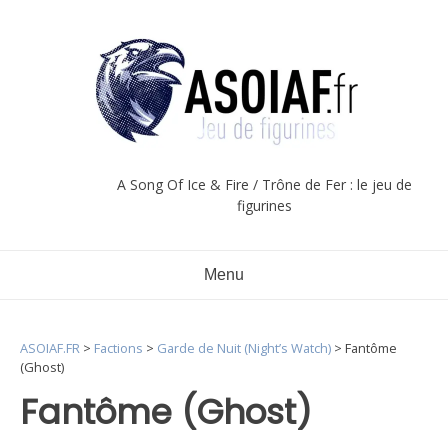
Aller
au
contenu
A Song Of Ice & Fire / Trône de Fer : le jeu de
figurines
Menu
ASOIAF.FR
>
Factions
>
Garde de Nuit (Night’s Watch)
>
Fantôme
(Ghost)
Fantôme (Ghost)