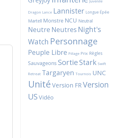
Greyjoy
Juvenile
Lannister
Longue Épée
Dragon
Lance
NCU
Monstre
Martell
Neutral
Night's
Neutres
Neutre
Personnage
Watch
Peuple Libre
Règles
Prix
Pillage
Sortie
Stark
Sauvageons
Swift
Targaryen
UNC
Retreat
Tournois
Unité
Version
Version FR
US
Vidéo