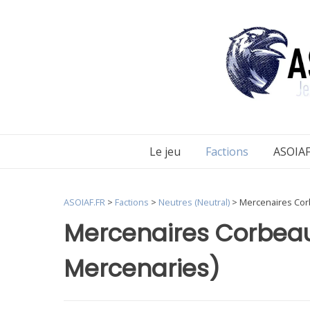
Aller
au
contenu
Le jeu
Factions
ASOIAF
ASOIAF.FR
>
Factions
>
Neutres (Neutral)
>
Mercenaires Cor
Mercenaires Corbea
Mercenaries)