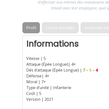
d’effectuer eux-mêmes des manœuvres de f
travail avec leur employeur, quel q
Profil
Cartes actuelles
Anciennes ca
Informations
Vitesse | 5
Attaque (Épée Longue)| 4+
Dés d’attaque (Épée Longue) |
7
–
5
–
4
Défense| 4+
Moral | 7+
Type d’unité | Infanterie
Coût | 5
Version | 2021