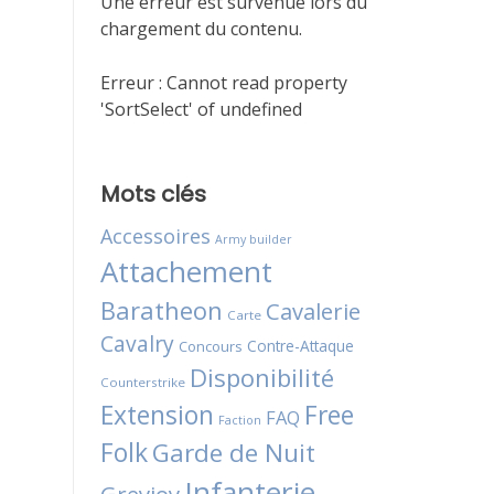
Une erreur est survenue lors du
chargement du contenu.
Erreur :
Cannot read property
'SortSelect' of undefined
Mots clés
Accessoires
Army builder
Attachement
Baratheon
Cavalerie
Carte
Cavalry
Contre-Attaque
Concours
Disponibilité
Counterstrike
Extension
Free
FAQ
Faction
Folk
Garde de Nuit
Infanterie