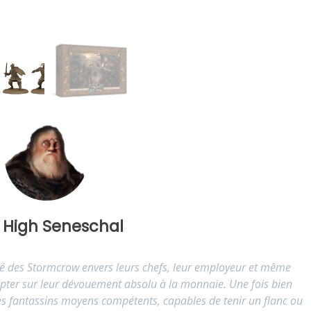
 High Seneschal
uté des Stormcrow envers leurs chefs, leur employeur et même
ter sur leur dévouement absolu à la monnaie. Une fois bien
s fantassins moyens compétents, capables de tenir un flanc ou