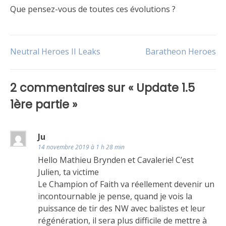
Que pensez-vous de toutes ces évolutions ?
Publié
Étiqueté
dans
FAQ
,
Navigation
Neutral Heroes II Leaks
Baratheon Heroes
Le
Lannister
,
jeu
Stark
de
2 commentaires sur «
Update 1.5
l’article
1ère partie
»
Ju
14 novembre 2019 à 1 h 28 min
Hello Mathieu Brynden et Cavalerie! C’est
Julien, ta victime
Le Champion of Faith va réellement devenir un
incontournable je pense, quand je vois la
puissance de tir des NW avec balistes et leur
régénération, il sera plus difficile de mettre à