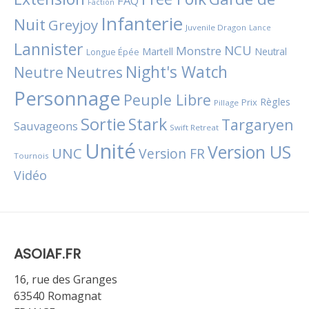
FAQ
Faction
Infanterie
Nuit
Greyjoy
Juvenile Dragon
Lance
Lannister
NCU
Monstre
Martell
Neutral
Longue Épée
Night's Watch
Neutres
Neutre
Personnage
Peuple Libre
Règles
Prix
Pillage
Sortie
Stark
Targaryen
Sauvageons
Swift Retreat
Unité
Version US
UNC
Version FR
Tournois
Vidéo
ASOIAF.FR
16, rue des Granges
63540 Romagnat