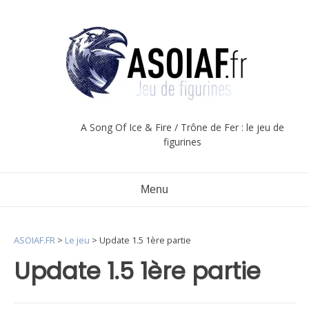
Aller
au
contenu
A Song Of Ice & Fire / Trône de Fer : le jeu de
figurines
Menu
ASOIAF.FR
>
Le jeu
>
Update 1.5 1ère partie
Update 1.5 1ère partie