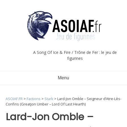
Aller
au
contenu
A Song Of Ice & Fire / Trône de Fer : le jeu de
figurines
Menu
ASOIAF.FR
>
Factions
>
Stark
>
Lard-Jon Omble – Seigneur d’Atre-Lès-
Confins (Greatjon Umber – Lord Of Last Hearth)
Lard-Jon Omble –