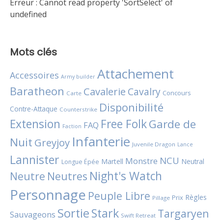
Erreur :
Cannot read property 'SortSelect' of
undefined
Mots clés
Attachement
Accessoires
Army builder
Baratheon
Cavalerie
Cavalry
Concours
Carte
Disponibilité
Contre-Attaque
Counterstrike
Extension
Free Folk
Garde de
FAQ
Faction
Infanterie
Nuit
Greyjoy
Juvenile Dragon
Lance
Lannister
NCU
Monstre
Martell
Neutral
Longue Épée
Night's Watch
Neutres
Neutre
Personnage
Peuple Libre
Règles
Prix
Pillage
Sortie
Stark
Targaryen
Sauvageons
Swift Retreat