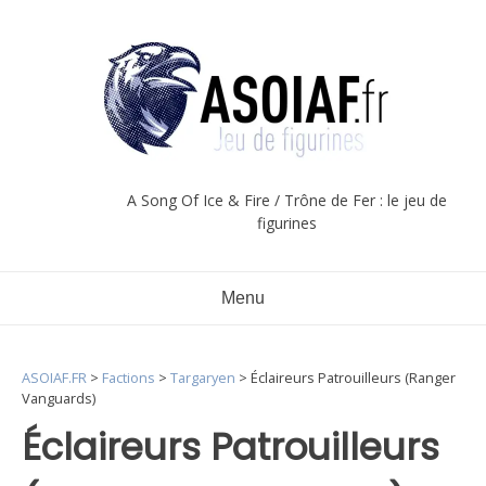
Aller
au
contenu
A Song Of Ice & Fire / Trône de Fer : le jeu de
figurines
Menu
ASOIAF.FR
>
Factions
>
Targaryen
>
Éclaireurs Patrouilleurs (Ranger
Vanguards)
Éclaireurs Patrouilleurs