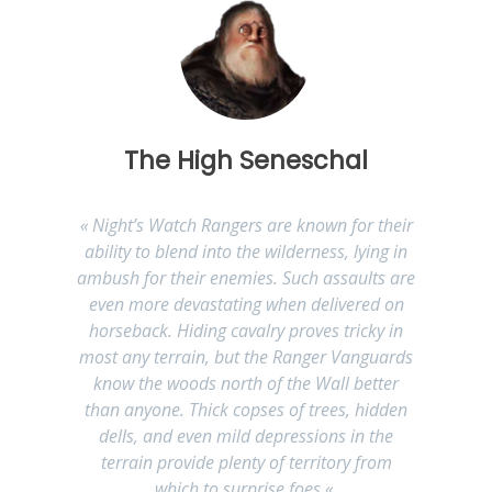
The High Seneschal
«
Night’s Watch Rangers are known for their
ability to blend into the wilderness, lying in
ambush for their enemies. Such assaults are
even more devastating when delivered on
horseback. Hiding cavalry proves tricky in
most any terrain, but the Ranger Vanguards
know the woods north of the Wall better
than anyone. Thick copses of trees, hidden
dells, and even mild depressions in the
terrain provide plenty of territory from
which to surprise foes.
«