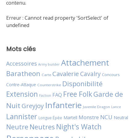
contenu.
Erreur :
Cannot read property 'SortSelect' of
undefined
Mots clés
Attachement
Accessoires
Army builder
Baratheon
Cavalerie
Cavalry
Concours
Carte
Disponibilité
Contre-Attaque
Counterstrike
Extension
Free Folk
Garde de
FAQ
Faction
Infanterie
Nuit
Greyjoy
Juvenile Dragon
Lance
Lannister
NCU
Monstre
Martell
Neutral
Longue Épée
Night's Watch
Neutres
Neutre