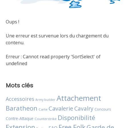
Oups !
Une erreur est survenue lors du chargement du
contenu.
Erreur :
Cannot read property 'SortSelect' of
undefined
Mots clés
Attachement
Accessoires
Army builder
Baratheon
Cavalerie
Cavalry
Concours
Carte
Disponibilité
Contre-Attaque
Counterstrike
Extension
Free Folk
Garde de
FAQ