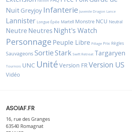
Faction
Infanterie
Nuit
Greyjoy
Juvenile Dragon
Lance
Lannister
NCU
Monstre
Martell
Neutral
Longue Épée
Night's Watch
Neutres
Neutre
Personnage
Peuple Libre
Règles
Prix
Pillage
Sortie
Stark
Targaryen
Sauvageons
Swift Retreat
Unité
Version US
UNC
Version FR
Tournois
Vidéo
ASOIAF.FR
16, rue des Granges
63540 Romagnat