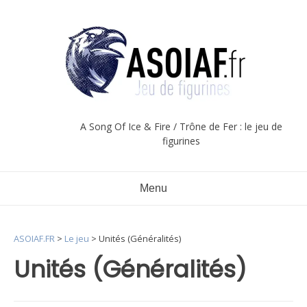
Aller
au
contenu
A Song Of Ice & Fire / Trône de Fer : le jeu de
figurines
Menu
ASOIAF.FR
>
Le jeu
>
Unités (Généralités)
Unités (Généralités)