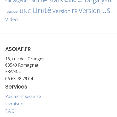
Targaryen
Sauvageons
Swift Retreat
Unité
Version US
UNC
Version FR
Tournois
Vidéo
ASOIAF.FR
16, rue des Granges
63540 Romagnat
FRANCE
06 63 78 79 04
Services
Paiement sécurisé
Livraison
F.A.Q.