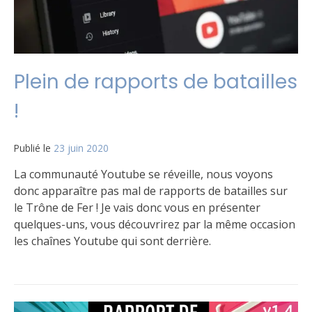
Plein de rapports de batailles
!
Publié le
23 juin 2020
par
Matt
La communauté Youtube se réveille, nous voyons
donc apparaître pas mal de rapports de batailles sur
le Trône de Fer ! Je vais donc vous en présenter
quelques-uns, vous découvrirez par la même occasion
les chaînes Youtube qui sont derrière.
Publié
Étiqueté
5
dans
Vidéo
commentaires
Le
sur