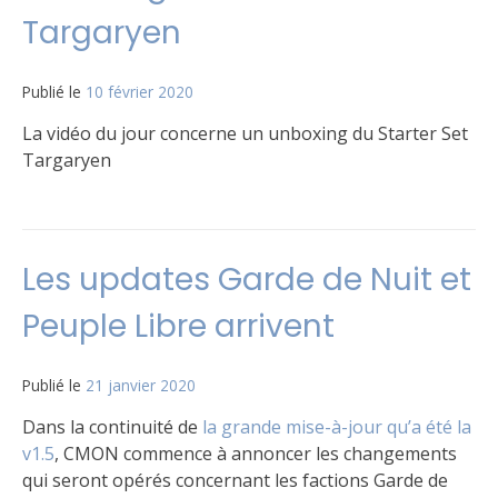
Targaryen
Publié le
10 février 2020
par
Matt
La vidéo du jour concerne un unboxing du Starter Set
Targaryen
Publié
Étiqueté
2
dans
Targaryen
commentaires
,
Le
Vidéo
sur
Les updates Garde de Nuit et
jeu
Unboxing
Starter
Peuple Libre arrivent
Set
Targaryen
Publié le
21 janvier 2020
par
Matt
Dans la continuité de
la grande mise-à-jour qu’a été la
v1.5
, CMON commence à annoncer les changements
qui seront opérés concernant les factions Garde de