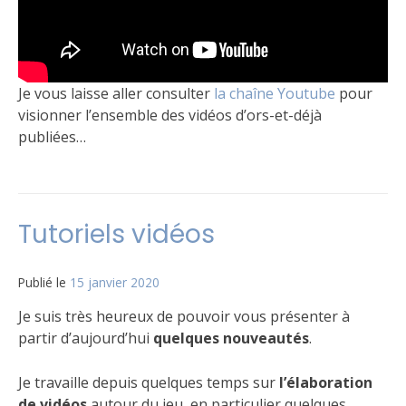
Je vous laisse aller consulter
la chaîne Youtube
pour
visionner l’ensemble des vidéos d’ors-et-déjà
publiées…
Publié
Étiqueté
Laisser
dans
Free
un
Le
Folk
commentaire
,
Tutoriels vidéos
jeu
Garde
sur
de
Les
Nuit
updates
,
Publié le
15 janvier 2020
par
Night's
Garde
Matt
Watch
de
,
Je suis très heureux de pouvoir vous présenter à
Peuple
Nuit
partir d’aujourd’hui
quelques nouveautés
.
Libre
et
,
Sauvageons
Peuple
,
Vidéo
Libre
Je travaille depuis quelques temps sur
l’élaboration
arrivent
de vidéos
autour du jeu, en particulier quelques