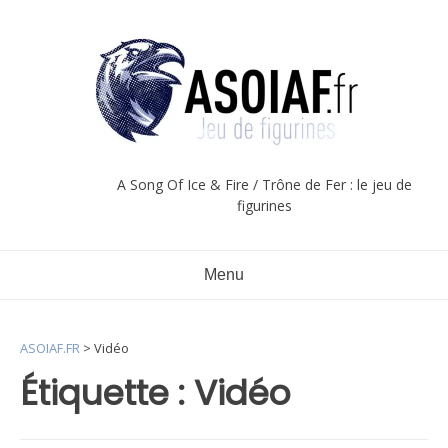
Aller
au
contenu
A Song Of Ice & Fire / Trône de Fer : le jeu de
figurines
Menu
ASOIAF.FR
>
Vidéo
Étiquette :
Vidéo