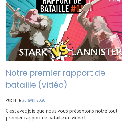
jeu
Plein
de
rapports
de
batailles
!
Notre premier rapport de
bataille (vidéo)
Publié le
30 avril 2020
par
Matt
C’est avec joie que nous vous présentons notre tout
premier rapport de bataille en vidéo !