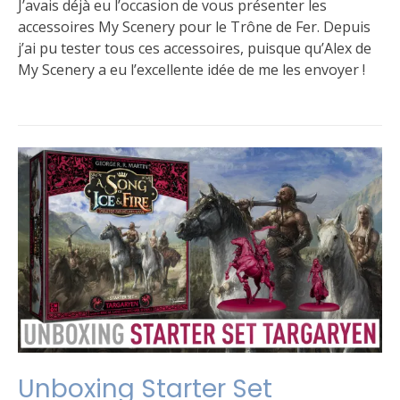
J’avais déjà eu l’occasion de vous présenter les
accessoires My Scenery pour le Trône de Fer. Depuis
j’ai pu tester tous ces accessoires, puisque qu’Alex de
My Scenery a eu l’excellente idée de me les envoyer !
Publié
Étiqueté
Laisser
dans
Accessoires
un
,
Le
test
commentaire
,
jeu
Vidéo
sur
Accessoires
My
Scenery
(vidéo)
Unboxing Starter Set