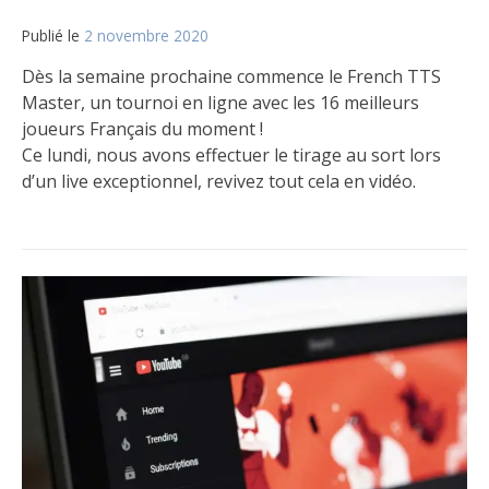
Publié le
2 novembre 2020
par
Matt
Dès la semaine prochaine commence le French TTS
Master, un tournoi en ligne avec les 16 meilleurs
joueurs Français du moment !
Ce lundi, nous avons effectuer le tirage au sort lors
d’un live exceptionnel, revivez tout cela en vidéo.
Publié
Étiqueté
Laisser
dans
Tournois
un
,
Le
Vidéo
commentaire
jeu
sur
Tournoi
French
TTS
Master