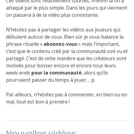
Ces vidéos sont relativement courtes, m’enfin là on a
attaqué par le plus simple. Dans les jours qui viennent
on passera à de la vidéo plus consistante.
N’hésitez pas à partager les vidéos aux joueurs qui
débutent autour de vous. Bien sûr je vous balance la
phrase rituelle «
abonnez-vous
» mais l’important,
c’est que le contenu créé par la communauté soit vu et
partagé. C’est de cette manière que les créateurs sont
motivés pour bosser encore et encore tous leurs
week-ends
pour la communauté
, alors qu’ils
pourraient passer du temps à jouer… :p
Par ailleurs, n’hésitez pas à commenter, en bien ou en
mal, tout est bon à prendre !
Publié
Étiqueté
7
dans
tutoriel
commentaires
,
Le
Vidéo
sur
Nouvelles vidéos
jeu
Tutoriels