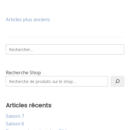
Publié
Étiqueté
Laisser
dans
Vidéo
un
Le
commentaire
Navigation
Articles plus anciens
jeu
sur
Nouvelles
des
vidéos
Rechercher :
articles
Recherche Shop
Articles récents
Saison 7
Saison 6