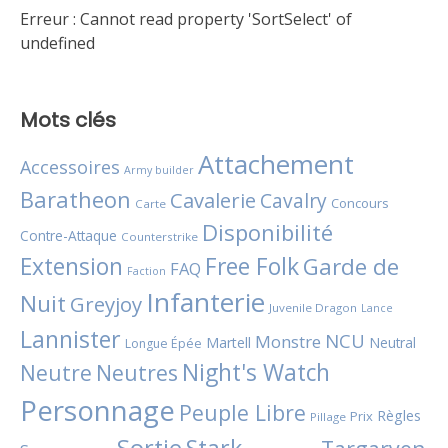
Erreur :
Cannot read property 'SortSelect' of
undefined
Mots clés
Attachement
Accessoires
Army builder
Baratheon
Cavalerie
Cavalry
Concours
Carte
Disponibilité
Contre-Attaque
Counterstrike
Extension
Free Folk
Garde de
FAQ
Faction
Infanterie
Nuit
Greyjoy
Juvenile Dragon
Lance
Lannister
NCU
Monstre
Martell
Neutral
Longue Épée
Night's Watch
Neutres
Neutre
Personnage
Peuple Libre
Règles
Prix
Pillage
Sortie
Stark