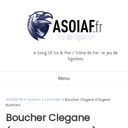
Aller
au
contenu
A Song Of Ice & Fire / Trône de Fer : le jeu de
figurines
Menu
ASOIAF.FR
>
Factions
>
Lannister
>
Boucher Clegane (Clegane
Butcher)
Boucher Clegane