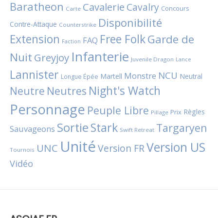
Baratheon
Cavalerie
Cavalry
Concours
Carte
Disponibilité
Contre-Attaque
Counterstrike
Extension
Free Folk
Garde de
FAQ
Faction
Infanterie
Nuit
Greyjoy
Juvenile Dragon
Lance
Lannister
NCU
Monstre
Martell
Neutral
Longue Épée
Night's Watch
Neutres
Neutre
Personnage
Peuple Libre
Règles
Prix
Pillage
Sortie
Stark
Targaryen
Sauvageons
Swift Retreat
Unité
Version US
UNC
Version FR
Tournois
Vidéo