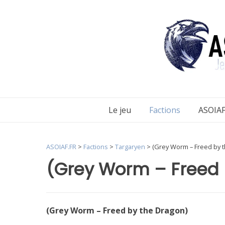
Aller
au
contenu
Le jeu
Factions
ASOIAF
ASOIAF.FR
>
Factions
>
Targaryen
>
(Grey Worm – Freed by 
(Grey Worm – Freed 
(Grey Worm – Freed by the Dragon)