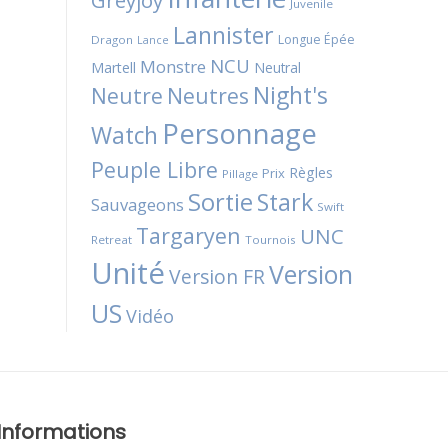
Greyjoy
Juvenile
Lannister
Longue Épée
Dragon
Lance
NCU
Monstre
Martell
Neutral
Night's
Neutres
Neutre
Personnage
Watch
Peuple Libre
Règles
Prix
Pillage
Sortie
Stark
Sauvageons
Swift
Targaryen
UNC
Retreat
Tournois
Unité
Version
Version FR
US
Vidéo
Informations