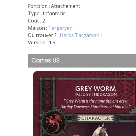
Fonction : Attachement
Type : Infanterie
Coût : 2
Maison :
Targaryen
Où trouver ? :
Héros Targaryen I
Version : 1.5
Cartes US