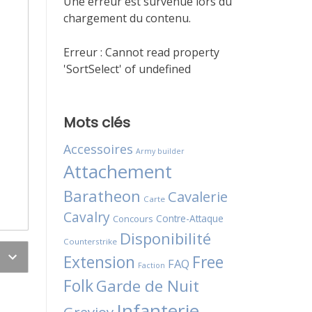
Une erreur est survenue lors du
chargement du contenu.
Erreur :
Cannot read property
'SortSelect' of undefined
Mots clés
Accessoires
Army builder
Attachement
Baratheon
Cavalerie
Carte
Cavalry
Contre-Attaque
Concours
Disponibilité
Counterstrike
Extension
Free
FAQ
Faction
Folk
Garde de Nuit
Infanterie