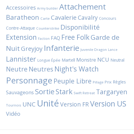
Attachement
Accessoires
Army builder
Baratheon
Cavalerie
Cavalry
Concours
Carte
Disponibilité
Contre-Attaque
Counterstrike
Extension
Free Folk
Garde de
FAQ
Faction
Infanterie
Nuit
Greyjoy
Juvenile Dragon
Lance
Lannister
NCU
Monstre
Martell
Neutral
Longue Épée
Night's Watch
Neutres
Neutre
Personnage
Peuple Libre
Règles
Prix
Pillage
Sortie
Stark
Targaryen
Sauvageons
Swift Retreat
Unité
Version US
UNC
Version FR
Tournois
Vidéo