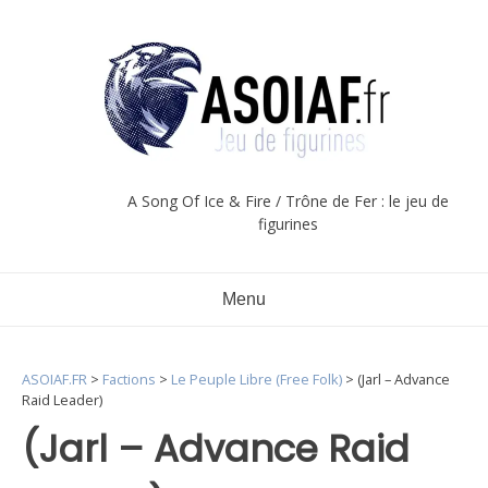
Aller
au
contenu
A Song Of Ice & Fire / Trône de Fer : le jeu de
figurines
Menu
ASOIAF.FR
>
Factions
>
Le Peuple Libre (Free Folk)
>
(Jarl – Advance
Raid Leader)
(Jarl – Advance Raid