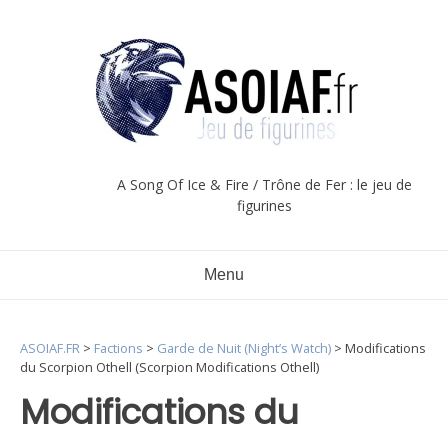
Aller
au
contenu
A Song Of Ice & Fire / Trône de Fer : le jeu de
figurines
Menu
ASOIAF.FR
>
Factions
>
Garde de Nuit (Night’s Watch)
>
Modifications
du Scorpion Othell (Scorpion Modifications Othell)
Modifications du