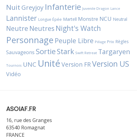
Infanterie
Nuit
Greyjoy
Juvenile Dragon
Lance
Lannister
NCU
Monstre
Martell
Neutral
Longue Épée
Night's Watch
Neutres
Neutre
Personnage
Peuple Libre
Règles
Prix
Pillage
Sortie
Stark
Targaryen
Sauvageons
Swift Retreat
Unité
Version US
UNC
Version FR
Tournois
Vidéo
ASOIAF.FR
16, rue des Granges
63540 Romagnat
FRANCE