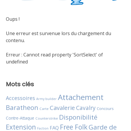
Oups !
Une erreur est survenue lors du chargement du
contenu.
Erreur :
Cannot read property 'SortSelect' of
undefined
Mots clés
Attachement
Accessoires
Army builder
Baratheon
Cavalerie
Cavalry
Concours
Carte
Disponibilité
Contre-Attaque
Counterstrike
Extension
Free Folk
Garde de
FAQ
Faction