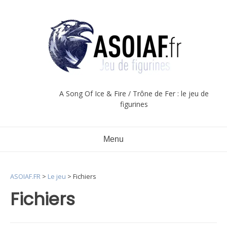
Aller
au
contenu
A Song Of Ice & Fire / Trône de Fer : le jeu de
figurines
Menu
ASOIAF.FR
>
Le jeu
>
Fichiers
Fichiers