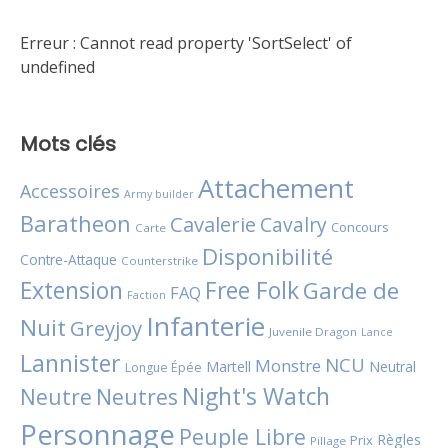
Erreur :
Cannot read property 'SortSelect' of
undefined
Mots clés
Attachement
Accessoires
Army builder
Baratheon
Cavalerie
Cavalry
Concours
Carte
Disponibilité
Contre-Attaque
Counterstrike
Extension
Free Folk
Garde de
FAQ
Faction
Infanterie
Nuit
Greyjoy
Juvenile Dragon
Lance
Lannister
NCU
Monstre
Martell
Neutral
Longue Épée
Night's Watch
Neutres
Neutre
Personnage
Peuple Libre
Règles
Prix
Pillage