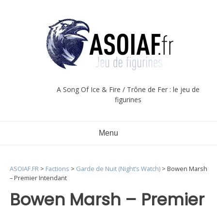
Aller
au
contenu
A Song Of Ice & Fire / Trône de Fer : le jeu de
figurines
Menu
ASOIAF.FR
>
Factions
>
Garde de Nuit (Night’s Watch)
>
Bowen Marsh
– Premier Intendant
Bowen Marsh – Premier