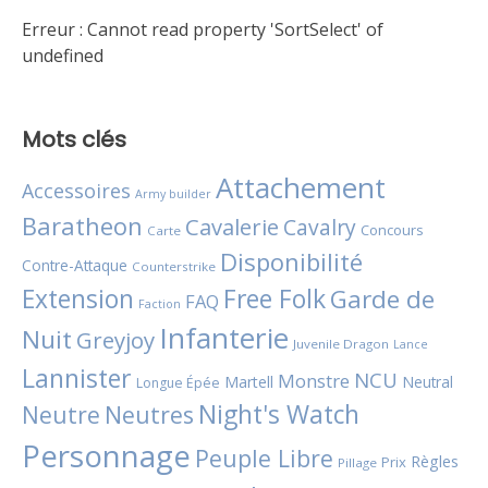
Erreur :
Cannot read property 'SortSelect' of
undefined
Mots clés
Attachement
Accessoires
Army builder
Baratheon
Cavalerie
Cavalry
Concours
Carte
Disponibilité
Contre-Attaque
Counterstrike
Extension
Free Folk
Garde de
FAQ
Faction
Infanterie
Nuit
Greyjoy
Juvenile Dragon
Lance
Lannister
NCU
Monstre
Martell
Neutral
Longue Épée
Night's Watch
Neutres
Neutre
Personnage
Peuple Libre
Règles
Prix
Pillage