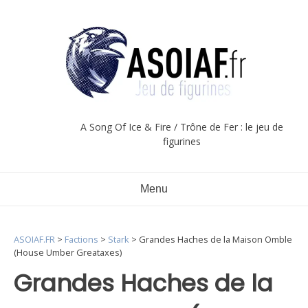
Aller
au
contenu
A Song Of Ice & Fire / Trône de Fer : le jeu de
figurines
Menu
ASOIAF.FR
>
Factions
>
Stark
>
Grandes Haches de la Maison Omble
(House Umber Greataxes)
Grandes Haches de la