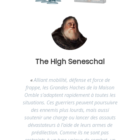
The High Seneschal
«
Alliant mobilité, défense et force de
frappe, les Grandes Haches de la Maison
Omble s’adaptent rapidement à toutes les
situations. Ces guerriers peuvent poursuivre
des ennemis plus lourds, mais aussi
soutenir une charge ou lancer des assauts
dévastateurs à l’aide de leurs armes de
prédilection. Comme ils ne sont pas
restreints à un type unique de combat, un