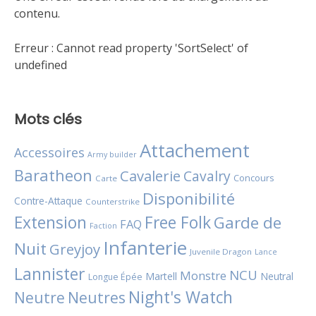
contenu.
Erreur :
Cannot read property 'SortSelect' of
undefined
Mots clés
Attachement
Accessoires
Army builder
Baratheon
Cavalerie
Cavalry
Concours
Carte
Disponibilité
Contre-Attaque
Counterstrike
Extension
Free Folk
Garde de
FAQ
Faction
Infanterie
Nuit
Greyjoy
Juvenile Dragon
Lance
Lannister
NCU
Monstre
Martell
Neutral
Longue Épée
Night's Watch
Neutres
Neutre