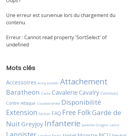
Oups !
Une erreur est survenue lors du chargement du
contenu.
Erreur :
Cannot read property 'SortSelect' of
undefined
Mots clés
Attachement
Accessoires
Army builder
Baratheon
Cavalerie
Cavalry
Concours
Carte
Disponibilité
Contre-Attaque
Counterstrike
Extension
Free Folk
Garde de
FAQ
Faction
Infanterie
Nuit
Greyjoy
Juvenile Dragon
Lance
Lannister
NCU
Monstre
Martell
Neutral
Longue Épée