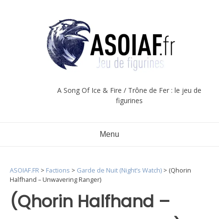
Aller
au
contenu
A Song Of Ice & Fire / Trône de Fer : le jeu de
figurines
Menu
ASOIAF.FR
>
Factions
>
Garde de Nuit (Night’s Watch)
>
(Qhorin
Halfhand – Unwavering Ranger)
(Qhorin Halfhand –