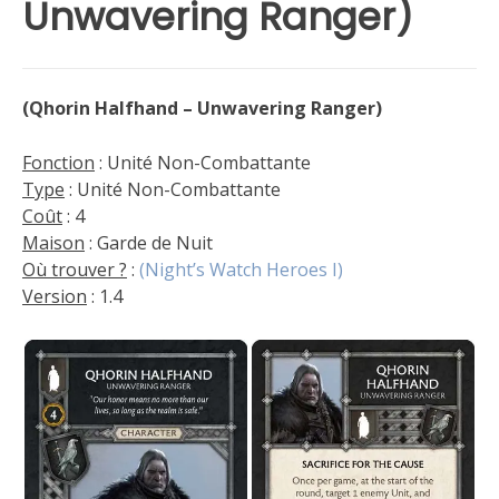
Unwavering Ranger)
(Qhorin Halfhand – Unwavering Ranger)
Fonction
: Unité Non-Combattante
Type
: Unité Non-Combattante
Coût
: 4
Maison
: Garde de Nuit
Où trouver ?
:
(Night’s Watch Heroes I)
Version
: 1.4