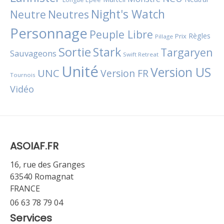
Night's Watch
Neutres
Neutre
Personnage
Peuple Libre
Règles
Prix
Pillage
Sortie
Stark
Targaryen
Sauvageons
Swift Retreat
Unité
Version US
UNC
Version FR
Tournois
Vidéo
ASOIAF.FR
16, rue des Granges
63540 Romagnat
FRANCE
06 63 78 79 04
Services