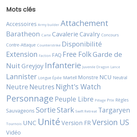
Mots clés
Attachement
Accessoires
Army builder
Baratheon
Cavalerie
Cavalry
Concours
Carte
Disponibilité
Contre-Attaque
Counterstrike
Extension
Free Folk
Garde de
FAQ
Faction
Infanterie
Nuit
Greyjoy
Juvenile Dragon
Lance
Lannister
NCU
Monstre
Martell
Neutral
Longue Épée
Night's Watch
Neutres
Neutre
Personnage
Peuple Libre
Règles
Prix
Pillage
Sortie
Stark
Targaryen
Sauvageons
Swift Retreat
Unité
Version US
UNC
Version FR
Tournois
Vidéo