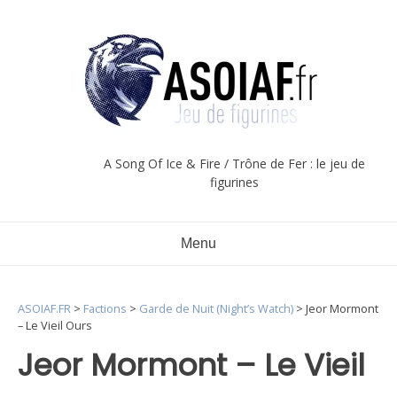
Aller
au
contenu
A Song Of Ice & Fire / Trône de Fer : le jeu de
figurines
Menu
ASOIAF.FR
>
Factions
>
Garde de Nuit (Night’s Watch)
>
Jeor Mormont
– Le Vieil Ours
Jeor Mormont – Le Vieil