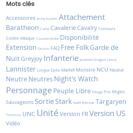
Mots clés
Attachement
Accessoires
Army builder
Baratheon
Cavalerie
Cavalry
Concours
Carte
Disponibilité
Contre-Attaque
Counterstrike
Extension
Free Folk
Garde de
FAQ
Faction
Infanterie
Nuit
Greyjoy
Juvenile Dragon
Lance
Lannister
NCU
Monstre
Martell
Neutral
Longue Épée
Night's Watch
Neutres
Neutre
Personnage
Peuple Libre
Règles
Prix
Pillage
Sortie
Stark
Targaryen
Sauvageons
Swift Retreat
Unité
Version US
UNC
Version FR
Tournois
Vidéo