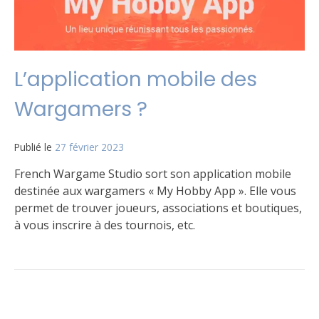
L’application mobile des
Wargamers ?
Publié le
27 février 2023
par
Matt
French Wargame Studio sort son application mobile
destinée aux wargamers « My Hobby App ». Elle vous
permet de trouver joueurs, associations et boutiques,
à vous inscrire à des tournois, etc.
Publié
Étiqueté
Laisser
dans
Application
un
Le
commentaire
jeu
sur
L’application