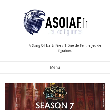
Aller
au
contenu
A Song Of Ice & Fire / Trône de Fer : le jeu de
figurines
Menu