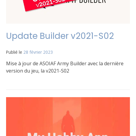
Update Builder v2021-S02
Publié le
28 février 2023
par
Matt
Mise à jour de ASOIAF Army Builder avec la dernière
version du jeu, la v2021-S02
Publié
Étiqueté
Laisser
dans
Army
un
Le
builder
commentaire
,
jeu
builder
sur
Update
Builder
v2021-
S02