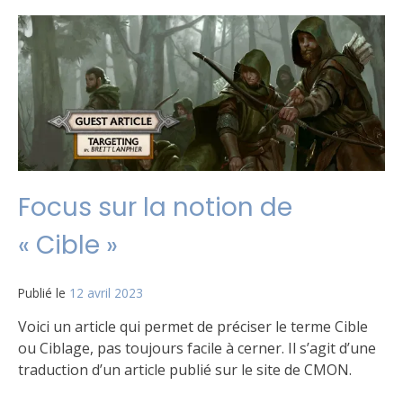
Le
sur
jeu
Saison
6
Focus sur la notion de
« Cible »
Publié le
12 avril 2023
par
Matt
Voici un article qui permet de préciser le terme Cible
ou Ciblage, pas toujours facile à cerner. Il s’agit d’une
traduction d’un article publié sur le site de CMON.