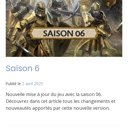
Saison
7
Saison 6
Publié le
2 avril 2025
par
Matt
Nouvelle mise à jour du jeu avec la saison 06.
Découvrez dans cet article tous les changements et
nouveautés apportés par cette nouvelle version.
Publié
Étiqueté
6
dans
Règles
commentaires