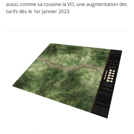
aussi, comme sa cousine la VO, une augmentation des
tarifs dès le 1er janvier 2023.
Publié
Un
dans
commentaire
Le
sur
jeu
Version
Française
:
Nouveaux
tarifs
2023