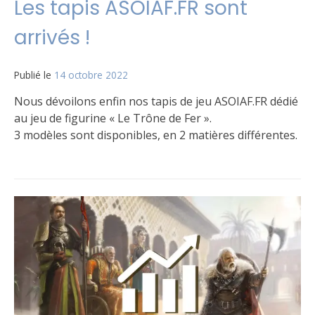
Les tapis ASOIAF.FR sont
arrivés !
Publié le
14 octobre 2022
par
Matt
Nous dévoilons enfin nos tapis de jeu ASOIAF.FR dédié
au jeu de figurine « Le Trône de Fer ».
3 modèles sont disponibles, en 2 matières différentes.
Publié
Étiqueté
4
dans
Tapis
commentaires
Le
sur
jeu
Les
tapis
ASOIAF.FR
sont
arrivés
!