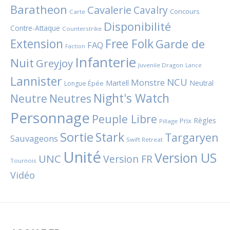
Baratheon
Cavalerie
Cavalry
Concours
Carte
Disponibilité
Contre-Attaque
Counterstrike
Extension
Free Folk
Garde de
FAQ
Faction
Infanterie
Nuit
Greyjoy
Juvenile Dragon
Lance
Lannister
NCU
Monstre
Martell
Neutral
Longue Épée
Night's Watch
Neutres
Neutre
Personnage
Peuple Libre
Règles
Prix
Pillage
Sortie
Stark
Targaryen
Sauvageons
Swift Retreat
Unité
Version US
UNC
Version FR
Tournois
Vidéo