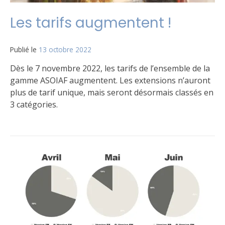
Les tarifs augmentent !
Publié le
13 octobre 2022
par
Matt
Dès le 7 novembre 2022, les tarifs de l’ensemble de la
gamme ASOIAF augmentent. Les extensions n’auront
plus de tarif unique, mais seront désormais classés en
3 catégories.
Publié
Laisser
dans
un
Le
commentaire
jeu
sur
Les
tarifs
augmentent
!