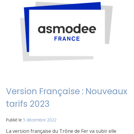
mobile
des
Wargamers
?
Version Française : Nouveaux
tarifs 2023
Publié le
5 décembre 2022
par
Matt
La version française du Trône de Fer va subir elle