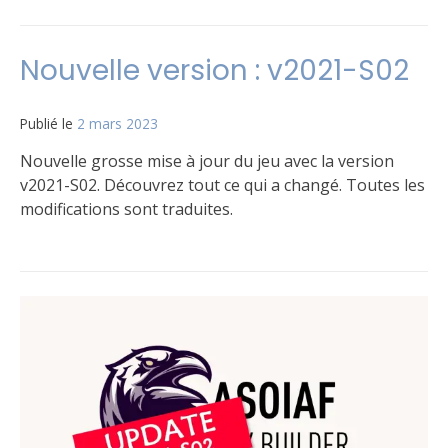
Publié
Étiqueté
Laisser
dans
Règles
un
Le
commentaire
Nouvelle version : v2021-S02
jeu
sur
Focus
sur
Publié le
2 mars 2023
par
la
Matt
notion
Nouvelle grosse mise à jour du jeu avec la version
de
v2021-S02. Découvrez tout ce qui a changé. Toutes les
« Cible »
modifications sont traduites.
Publié
2
dans
commentaires
Le
sur
jeu
Nouvelle
version
:
v2021-
S02