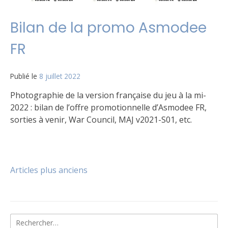
Bilan de la promo Asmodee
FR
Publié le
8 juillet 2022
par
Matt
Photographie de la version française du jeu à la mi-
2022 : bilan de l’offre promotionnelle d’Asmodee FR,
sorties à venir, War Council, MAJ v2021-S01, etc.
Publié
Étiqueté
Laisser
dans
FAQ
un
,
Le
Sortie
commentaire
,
Navigation
Articles plus anciens
jeu
V2021-
sur
S01
Bilan
,
des
Version
de
FR
la
,
War
promo
Rechercher :
articles
council
Asmodee