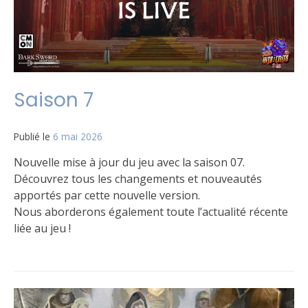
Saison 7
Publié le
6 mai 2026
par
Matt
Nouvelle mise à jour du jeu avec la saison 07.
Découvrez tous les changements et nouveautés
apportés par cette nouvelle version.
Nous aborderons également toute l’actualité récente
liée au jeu !
Publié
Étiqueté
Laisser
dans
Règles
un
Le
commentaire
jeu
sur