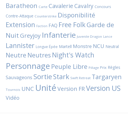
Baratheon
Cavalerie
Cavalry
Concours
Carte
Disponibilité
Contre-Attaque
Counterstrike
Extension
Free Folk
Garde de
FAQ
Faction
Infanterie
Nuit
Greyjoy
Juvenile Dragon
Lance
Lannister
NCU
Monstre
Martell
Neutral
Longue Épée
Night's Watch
Neutres
Neutre
Personnage
Peuple Libre
Règles
Prix
Pillage
Sortie
Stark
Targaryen
Sauvageons
Swift Retreat
Unité
Version US
UNC
Version FR
Tournois
Vidéo