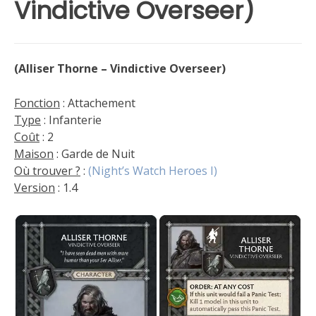
Vindictive Overseer)
(Alliser Thorne – Vindictive Overseer)
Fonction
: Attachement
Type
: Infanterie
Coût
: 2
Maison
: Garde de Nuit
Où trouver ?
:
(Night’s Watch Heroes I)
Version
: 1.4