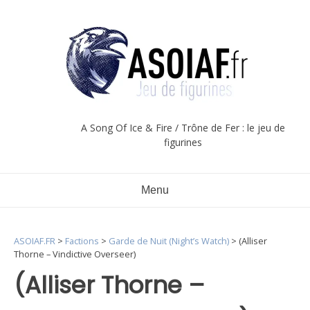
Aller
au
contenu
A Song Of Ice & Fire / Trône de Fer : le jeu de
figurines
Menu
ASOIAF.FR
>
Factions
>
Garde de Nuit (Night’s Watch)
>
(Alliser
Thorne – Vindictive Overseer)
(Alliser Thorne –