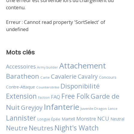
Une erreur est survenue lors du chargement du
contenu.
Erreur :
Cannot read property 'SortSelect' of
undefined
Mots clés
Attachement
Accessoires
Army builder
Baratheon
Cavalerie
Cavalry
Concours
Carte
Disponibilité
Contre-Attaque
Counterstrike
Extension
Free Folk
Garde de
FAQ
Faction
Infanterie
Nuit
Greyjoy
Juvenile Dragon
Lance
Lannister
NCU
Monstre
Martell
Neutral
Longue Épée
Night's Watch
Neutres
Neutre