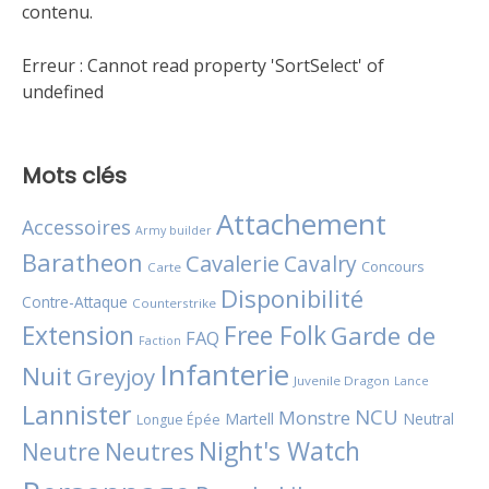
contenu.
Erreur :
Cannot read property 'SortSelect' of
undefined
Mots clés
Attachement
Accessoires
Army builder
Baratheon
Cavalerie
Cavalry
Concours
Carte
Disponibilité
Contre-Attaque
Counterstrike
Extension
Free Folk
Garde de
FAQ
Faction
Infanterie
Nuit
Greyjoy
Juvenile Dragon
Lance
Lannister
NCU
Monstre
Martell
Neutral
Longue Épée
Night's Watch
Neutres
Neutre