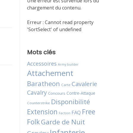
Une erreur est survenue lors du
chargement du contenu.
Erreur :
Cannot read property
'SortSelect' of undefined
Mots clés
Accessoires
Army builder
Attachement
Baratheon
Cavalerie
Carte
Cavalry
Contre-Attaque
Concours
Disponibilité
Counterstrike
Extension
Free
FAQ
Faction
Folk
Garde de Nuit
Infanterie