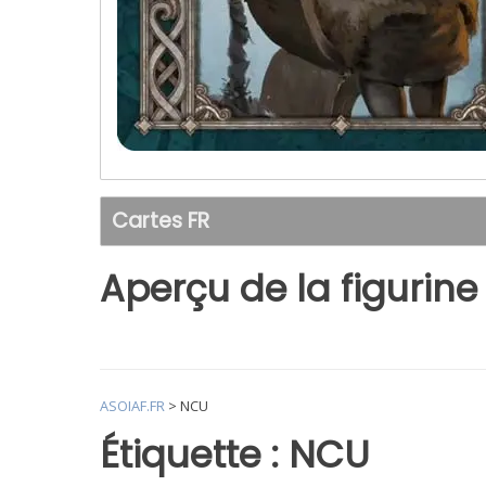
Cartes FR
Aperçu de la figurine
ASOIAF.FR
>
NCU
Étiquette :
NCU