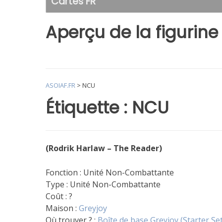
Cartes FR
Aperçu de la figurine
ASOIAF.FR
>
NCU
Étiquette :
NCU
(Rodrik Harlaw – The Reader)
Fonction : Unité Non-Combattante
Type : Unité Non-Combattante
Coût : ?
Maison :
Greyjoy
Où trouver ? :
Boîte de base Greyjoy (Starter Se