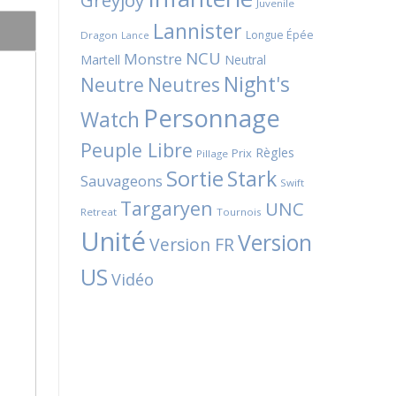
Greyjoy
Juvenile
Lannister
Longue Épée
Dragon
Lance
NCU
Monstre
Martell
Neutral
Night's
Neutres
Neutre
Personnage
Watch
Peuple Libre
Règles
Prix
Pillage
Sortie
Stark
Sauvageons
Swift
Targaryen
UNC
Retreat
Tournois
Unité
Version
Version FR
US
Vidéo