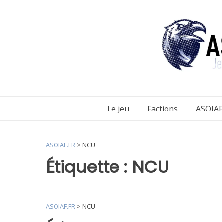
Aller
au
contenu
Le jeu
Factions
ASOIAF
ASOIAF.FR
>
NCU
Étiquette :
NCU
ASOIAF.FR
>
NCU