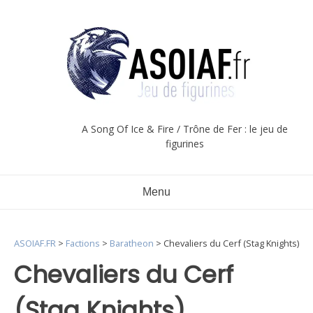
Aller
au
contenu
A Song Of Ice & Fire / Trône de Fer : le jeu de
figurines
Menu
ASOIAF.FR
>
Factions
>
Baratheon
>
Chevaliers du Cerf (Stag Knights)
Chevaliers du Cerf
(Stag Knights)