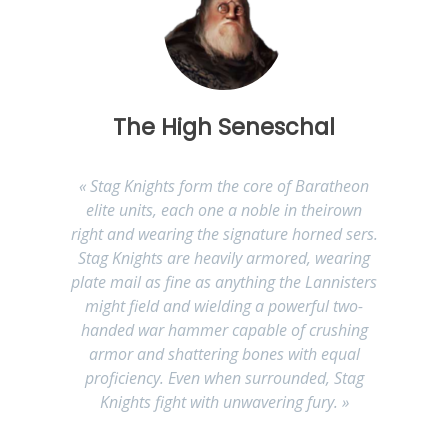
The High Seneschal
« Stag Knights form the core of Baratheon
elite units, each one a noble in theirown
right and wearing the signature horned sers.
Stag Knights are heavily armored, wearing
plate mail as fine as anything the Lannisters
might field and wielding a powerful two-
handed war hammer capable of crushing
armor and shattering bones with equal
proficiency. Even when surrounded, Stag
Knights fight with unwavering fury. »