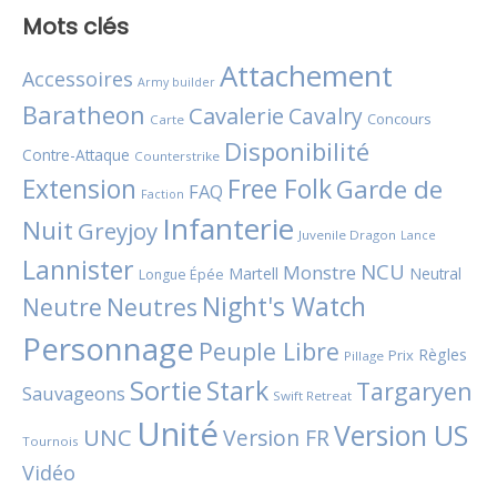
Mots clés
Attachement
Accessoires
Army builder
Baratheon
Cavalerie
Cavalry
Concours
Carte
Disponibilité
Contre-Attaque
Counterstrike
Extension
Free Folk
Garde de
FAQ
Faction
Infanterie
Nuit
Greyjoy
Juvenile Dragon
Lance
Lannister
NCU
Monstre
Martell
Neutral
Longue Épée
Night's Watch
Neutres
Neutre
Personnage
Peuple Libre
Règles
Prix
Pillage
Sortie
Stark
Targaryen
Sauvageons
Swift Retreat
Unité
Version US
UNC
Version FR
Tournois
Vidéo