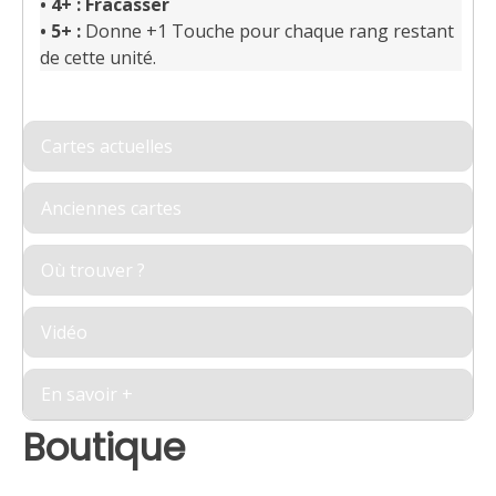
•
4+ : Fracasser
•
5+ :
Donne +1 Touche pour chaque rang restant
de cette unité.
Cartes actuelles
Anciennes cartes
Où trouver ?
Vidéo
En savoir +
Boutique