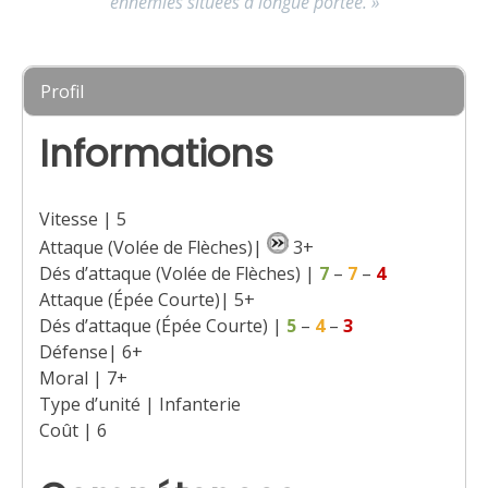
ennemies situées à longue portée. »
Profil
Informations
Vitesse | 5
Attaque (Volée de Flèches)|
3+
Dés d’attaque (Volée de Flèches) |
7
–
7
–
4
Attaque (Épée Courte)| 5+
Dés d’attaque (Épée Courte) |
5
–
4
–
3
Défense| 6+
Moral | 7+
Type d’unité | Infanterie
Coût | 6