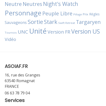
Night's Watch
Neutres
Neutre
Personnage
Peuple Libre
Règles
Prix
Pillage
Sortie
Stark
Targaryen
Sauvageons
Swift Retreat
Unité
Version US
UNC
Version FR
Tournois
Vidéo
ASOIAF.FR
16, rue des Granges
63540 Romagnat
FRANCE
06 63 78 79 04
Services