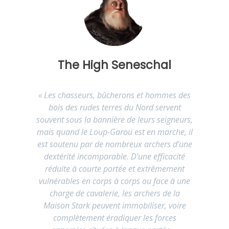
The High Seneschal
« Les chasseurs, bûcherons et hommes des
bois des rudes terres du Nord servent
souvent sous la bannière de leurs seigneurs,
mais quand le Loup-Garou est en marche, il
est soutenu par de nombreux archers d’une
dextérité incomparable. D’une efficacité
réduite à courte portée et extrêmement
vulnérables en corps à corps ou face à une
charge de cavalerie, les archers de la
Maison Stark peuvent immobiliser, voire
complètement éradiquer les forces