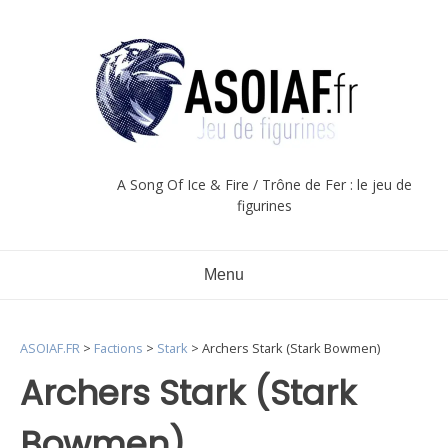
Aller
au
contenu
A Song Of Ice & Fire / Trône de Fer : le jeu de
figurines
Menu
ASOIAF.FR
>
Factions
>
Stark
>
Archers Stark (Stark Bowmen)
Archers Stark (Stark
Bowmen)