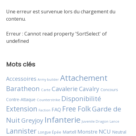
Une erreur est survenue lors du chargement du
contenu.
Erreur :
Cannot read property 'SortSelect' of
undefined
Mots clés
Attachement
Accessoires
Army builder
Baratheon
Cavalerie
Cavalry
Concours
Carte
Disponibilité
Contre-Attaque
Counterstrike
Extension
Free Folk
Garde de
FAQ
Faction
Infanterie
Nuit
Greyjoy
Juvenile Dragon
Lance
Lannister
NCU
Monstre
Martell
Neutral
Longue Épée