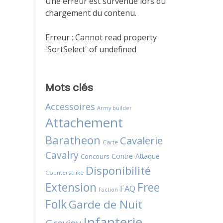
Une erreur est survenue lors du
chargement du contenu.
Erreur :
Cannot read property
'SortSelect' of undefined
Mots clés
Accessoires
Army builder
Attachement
Baratheon
Cavalerie
Carte
Cavalry
Contre-Attaque
Concours
Disponibilité
Counterstrike
Extension
Free
FAQ
Faction
Folk
Garde de Nuit
Infanterie