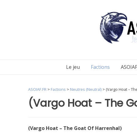
Aller
au
contenu
Le jeu
Factions
ASOIAF
ASOIAF.FR
>
Factions
>
Neutres (Neutral)
>
(Vargo Hoat – Th
(Vargo Hoat – The G
(Vargo Hoat – The Goat Of Harrenhal)