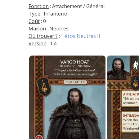
Fonction
: Attachement / Général
Type
: Infanterie
Coût
: 0
Maison
: Neutres
Où trouver ?
:
Héros Neutres II
Version
: 1.4