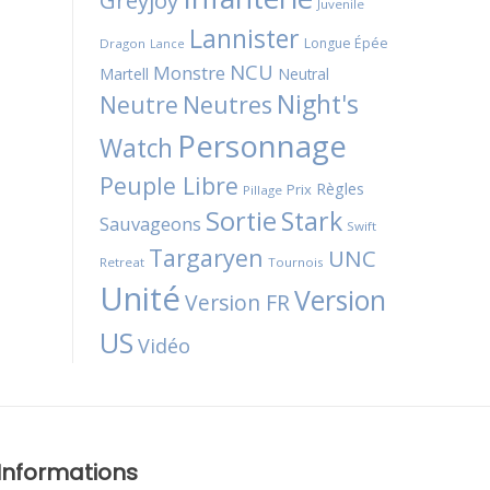
Greyjoy
Juvenile
Lannister
Longue Épée
Dragon
Lance
NCU
Monstre
Martell
Neutral
Night's
Neutres
Neutre
Personnage
Watch
Peuple Libre
Règles
Prix
Pillage
Sortie
Stark
Sauvageons
Swift
Targaryen
UNC
Retreat
Tournois
Unité
Version
Version FR
US
Vidéo
Informations