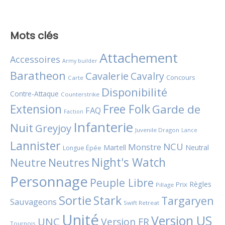
Mots clés
Attachement
Accessoires
Army builder
Baratheon
Cavalerie
Cavalry
Concours
Carte
Disponibilité
Contre-Attaque
Counterstrike
Extension
Free Folk
Garde de
FAQ
Faction
Infanterie
Nuit
Greyjoy
Juvenile Dragon
Lance
Lannister
NCU
Monstre
Martell
Neutral
Longue Épée
Night's Watch
Neutres
Neutre
Personnage
Peuple Libre
Règles
Prix
Pillage
Sortie
Stark
Targaryen
Sauvageons
Swift Retreat
Unité
Version US
UNC
Version FR
Tournois