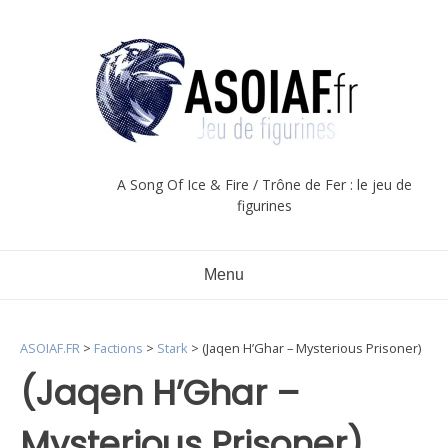
Aller
au
contenu
A Song Of Ice & Fire / Trône de Fer : le jeu de
figurines
Menu
ASOIAF.FR
>
Factions
>
Stark
>
(Jaqen H’Ghar – Mysterious Prisoner)
(Jaqen H’Ghar –
Mysterious Prisoner)