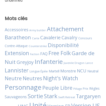
undefined
Mots clés
Attachement
Accessoires
Army builder
Baratheon
Cavalerie
Cavalry
Concours
Carte
Disponibilité
Contre-Attaque
Counterstrike
Extension
Free Folk
Garde de
FAQ
Faction
Infanterie
Nuit
Greyjoy
Juvenile Dragon
Lance
Lannister
NCU
Monstre
Martell
Neutral
Longue Épée
Night's Watch
Neutres
Neutre
Personnage
Peuple Libre
Règles
Prix
Pillage
Sortie
Stark
Targaryen
Sauvageons
Swift Retreat
Unité
Version US
UNC