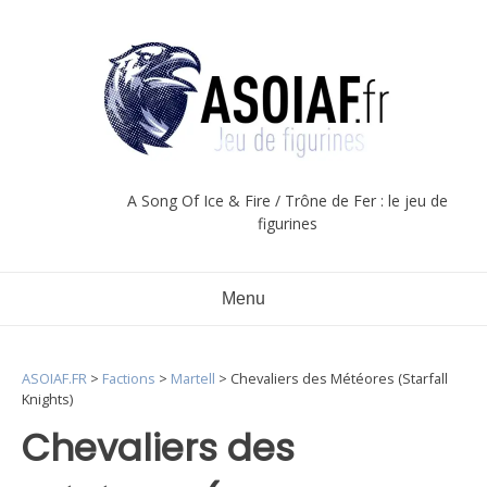
Aller
au
contenu
A Song Of Ice & Fire / Trône de Fer : le jeu de
figurines
Menu
ASOIAF.FR
>
Factions
>
Martell
>
Chevaliers des Météores (Starfall
Knights)
Chevaliers des