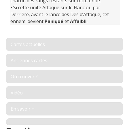
chacun des rangs restants sur cette unité.
•
Si cette unité Attaque sur le Flanc ou par
Derrière, avant le lancé des Dés d’Attaque, cet
ennemi devient
Paniqué
et
Affaibli
.
Cartes actuelles
Anciennes cartes
Où trouver ?
Vidéo
En savoir +