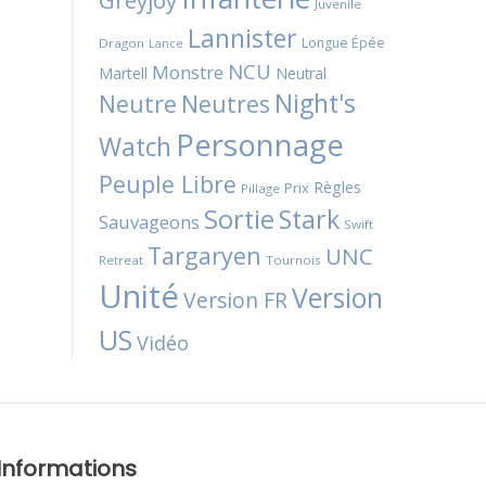
Greyjoy
Juvenile
Lannister
Longue Épée
Dragon
Lance
NCU
Monstre
Martell
Neutral
Night's
Neutres
Neutre
Personnage
Watch
Peuple Libre
Règles
Prix
Pillage
Sortie
Stark
Sauvageons
Swift
Targaryen
UNC
Retreat
Tournois
Unité
Version
Version FR
US
Vidéo
Informations