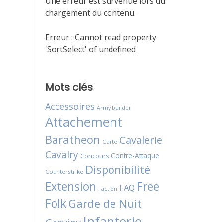
Une erreur est survenue lors du
chargement du contenu.
Erreur :
Cannot read property
'SortSelect' of undefined
Mots clés
Accessoires
Army builder
Attachement
Baratheon
Cavalerie
Carte
Cavalry
Contre-Attaque
Concours
Disponibilité
Counterstrike
Extension
Free
FAQ
Faction
Folk
Garde de Nuit
Infanterie