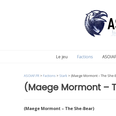
Aller
au
contenu
Le jeu
Factions
ASOIAF
ASOIAF.FR
>
Factions
>
Stark
>
(Maege Mormont – The She-B
(Maege Mormont – T
(Maege Mormont – The She-Bear)