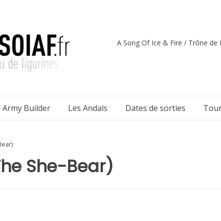
A Song Of Ice & Fire / Trône de F
 Army Builder
Les Andals
Dates de sorties
Tour
ear)
he She-Bear)