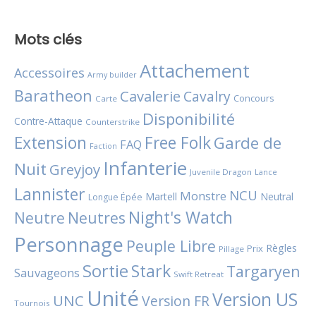
Mots clés
Attachement
Accessoires
Army builder
Baratheon
Cavalerie
Cavalry
Concours
Carte
Disponibilité
Contre-Attaque
Counterstrike
Extension
Free Folk
Garde de
FAQ
Faction
Infanterie
Nuit
Greyjoy
Juvenile Dragon
Lance
Lannister
NCU
Monstre
Martell
Neutral
Longue Épée
Night's Watch
Neutres
Neutre
Personnage
Peuple Libre
Règles
Prix
Pillage
Sortie
Stark
Targaryen
Sauvageons
Swift Retreat
Unité
Version US
UNC
Version FR
Tournois