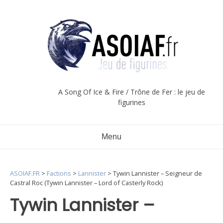
Aller
au
contenu
A Song Of Ice & Fire / Trône de Fer : le jeu de
figurines
Menu
ASOIAF.FR
>
Factions
>
Lannister
>
Tywin Lannister – Seigneur de
Castral Roc (Tywin Lannister – Lord of Casterly Rock)
Tywin Lannister –