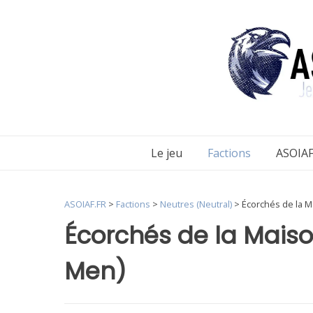
Aller
au
contenu
Le jeu
Factions
ASOIAF
ASOIAF.FR
>
Factions
>
Neutres (Neutral)
>
Écorchés de la M
Écorchés de la Maiso
Men)