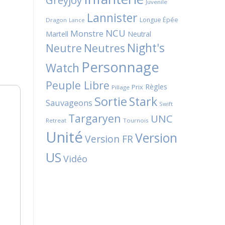
Greyjoy
Juvenile
Lannister
Longue Épée
Dragon
Lance
NCU
Monstre
Martell
Neutral
Night's
Neutres
Neutre
Personnage
Watch
Peuple Libre
Règles
Prix
Pillage
Sortie
Stark
Sauvageons
Swift
Targaryen
UNC
Retreat
Tournois
Unité
Version
Version FR
US
Vidéo