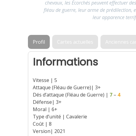
chevaux, les Écorchés peuvent effectuer des 
fléau de guerre, leur arme de prédilection, 
leur apparence terrif
Profil
Cartes actuelles
Anciennes ca
Informations
Vitesse | 5
Attaque (Fléau de Guerre)| 3+
Dés d’attaque (Fléau de Guerre) |
7
–
4
Défense| 3+
Moral | 6+
Type d’unité | Cavalerie
Coût | 8
Version| 2021