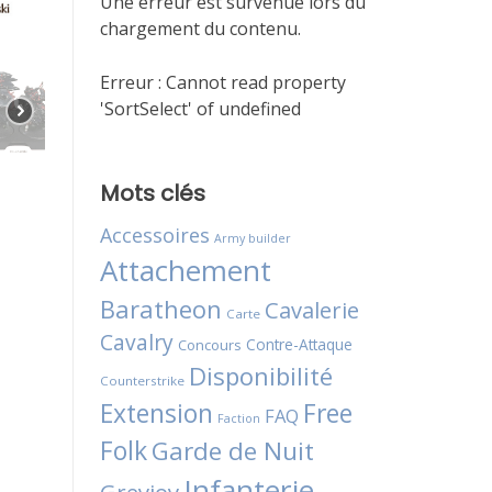
Une erreur est survenue lors du
chargement du contenu.
Erreur :
Cannot read property
'SortSelect' of undefined
Mots clés
Accessoires
Army builder
Attachement
Baratheon
Cavalerie
Carte
Cavalry
Contre-Attaque
Concours
Disponibilité
Counterstrike
Extension
Free
FAQ
Faction
Folk
Garde de Nuit
Infanterie