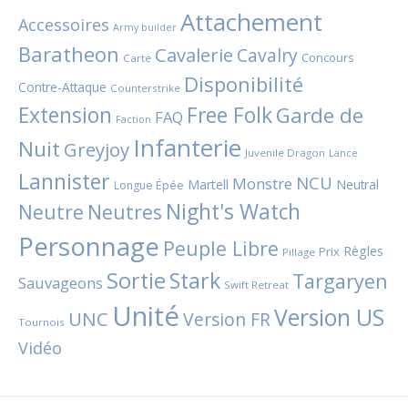
Attachement
Accessoires
Army builder
Baratheon
Cavalerie
Cavalry
Concours
Carte
Disponibilité
Contre-Attaque
Counterstrike
Extension
Free Folk
Garde de
FAQ
Faction
Infanterie
Nuit
Greyjoy
Juvenile Dragon
Lance
Lannister
NCU
Monstre
Martell
Neutral
Longue Épée
Night's Watch
Neutres
Neutre
Personnage
Peuple Libre
Règles
Prix
Pillage
Sortie
Stark
Targaryen
Sauvageons
Swift Retreat
Unité
Version US
UNC
Version FR
Tournois
Vidéo