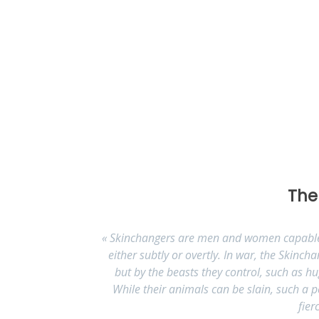
The
«
Skinchangers are men and women capable o
either subtly or overtly. In war, the Skinc
but by the beasts they control, such as h
While their animals can be slain, such a pe
fier