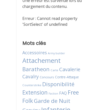
Une erreur est survenue lors du
chargement du contenu.
Erreur :
Cannot read property
'SortSelect' of undefined
Mots clés
Accessoires
Army builder
Attachement
Baratheon
Cavalerie
Carte
Cavalry
Contre-Attaque
Concours
Disponibilité
Counterstrike
Extension
Free
FAQ
Faction
Folk
Garde de Nuit
Infanterie