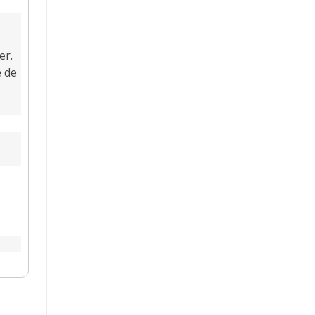
er.
e de