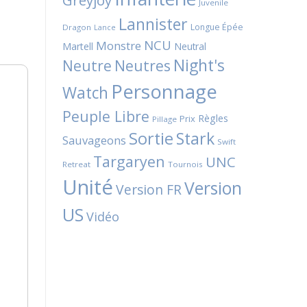
Greyjoy
Juvenile
Lannister
Longue Épée
Dragon
Lance
NCU
Monstre
Martell
Neutral
Night's
Neutres
Neutre
Personnage
Watch
Peuple Libre
Règles
Prix
Pillage
Sortie
Stark
Sauvageons
Swift
Targaryen
UNC
Retreat
Tournois
Unité
Version
Version FR
US
Vidéo