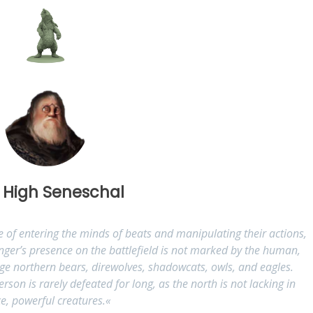
 High Seneschal
f entering the minds of beats and manipulating their actions,
hanger’s presence on the battlefield is not marked by the human,
uge northern bears, direwolves, shadowcats, owls, and eagles.
rson is rarely defeated for long, as the north is not lacking in
ce, powerful creatures.
«