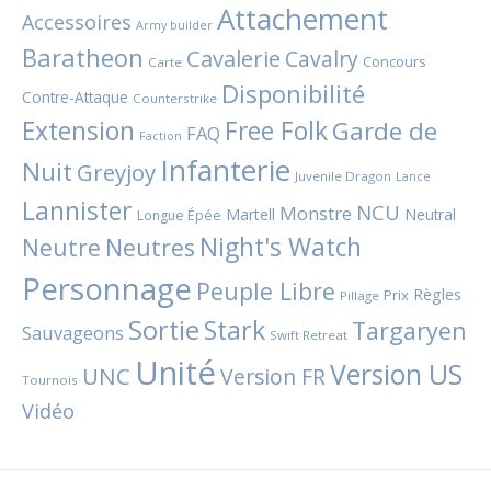
Attachement
Accessoires
Army builder
Baratheon
Cavalerie
Cavalry
Concours
Carte
Disponibilité
Contre-Attaque
Counterstrike
Extension
Free Folk
Garde de
FAQ
Faction
Infanterie
Nuit
Greyjoy
Juvenile Dragon
Lance
Lannister
NCU
Monstre
Martell
Neutral
Longue Épée
Night's Watch
Neutres
Neutre
Personnage
Peuple Libre
Règles
Prix
Pillage
Sortie
Stark
Targaryen
Sauvageons
Swift Retreat
Unité
Version US
UNC
Version FR
Tournois
Vidéo