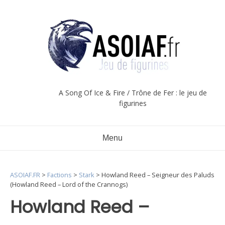
Aller
au
contenu
A Song Of Ice & Fire / Trône de Fer : le jeu de
figurines
Menu
ASOIAF.FR
>
Factions
>
Stark
>
Howland Reed – Seigneur des Paluds
(Howland Reed – Lord of the Crannogs)
Howland Reed –