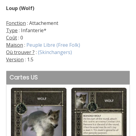
Loup (Wolf)
Fonction
: Attachement
Type
: Infanterie*
Coût
: 0
Maison
:
Peuple Libre (Free Folk)
Où trouver ?
:
(Skinchangers)
Version
: 1.5
Cartes US