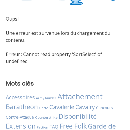
Oups !
Une erreur est survenue lors du chargement du
contenu.
Erreur :
Cannot read property 'SortSelect' of
undefined
Mots clés
Attachement
Accessoires
Army builder
Baratheon
Cavalerie
Cavalry
Concours
Carte
Disponibilité
Contre-Attaque
Counterstrike
Extension
Free Folk
Garde de
FAQ
Faction