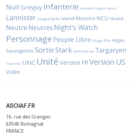
Infanterie
Nuit
Greyjoy
Juvenile Dragon
Lance
Lannister
NCU
Monstre
Martell
Neutral
Longue Épée
Night's Watch
Neutres
Neutre
Personnage
Peuple Libre
Règles
Prix
Pillage
Sortie
Stark
Targaryen
Sauvageons
Swift Retreat
Unité
Version US
UNC
Version FR
Tournois
Vidéo
ASOIAF.FR
16, rue des Granges
63540 Romagnat
FRANCE