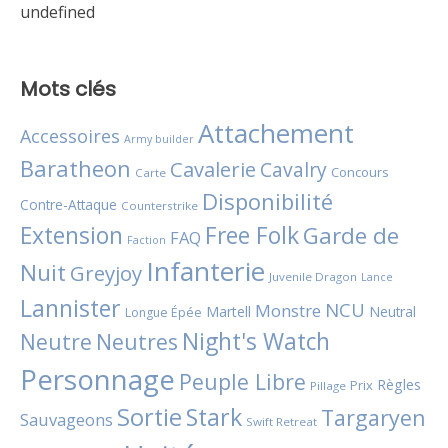
undefined
Mots clés
Attachement
Accessoires
Army builder
Baratheon
Cavalerie
Cavalry
Concours
Carte
Disponibilité
Contre-Attaque
Counterstrike
Extension
Free Folk
Garde de
FAQ
Faction
Infanterie
Nuit
Greyjoy
Juvenile Dragon
Lance
Lannister
NCU
Monstre
Martell
Neutral
Longue Épée
Night's Watch
Neutres
Neutre
Personnage
Peuple Libre
Règles
Prix
Pillage
Sortie
Stark
Targaryen
Sauvageons
Swift Retreat