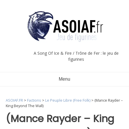
Aller
au
contenu
A Song Of Ice & Fire / Trône de Fer : le jeu de
figurines
Menu
ASOIAF.FR
>
Factions
>
Le Peuple Libre (Free Folk)
>
(Mance Rayder –
King Beyond The Wall)
(Mance Rayder – King