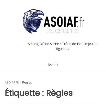
Aller
au
contenu
A Song Of Ice & Fire / Trône de Fer : le jeu de
figurines
Menu
ASOIAF.FR
>
Règles
Étiquette :
Règles