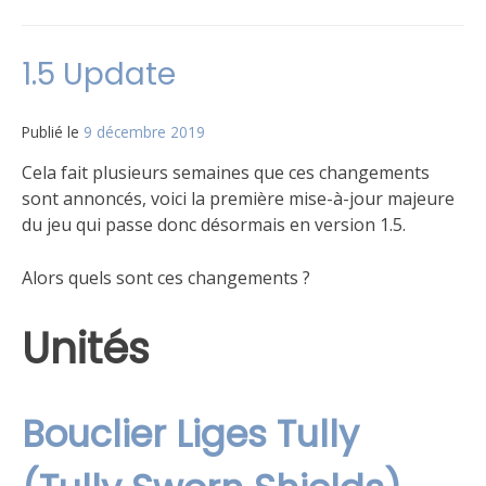
Publié
Étiqueté
10
dans
FAQ
commentaires
,
Le
Règles
sur
,
1.5 Update
jeu
Version
1.5.1
US
update
Publié le
9 décembre 2019
par
Matt
Cela fait plusieurs semaines que ces changements
sont annoncés, voici la première mise-à-jour majeure
du jeu qui passe donc désormais en version 1.5.
Alors quels sont ces changements ?
Unités
Bouclier Liges Tully