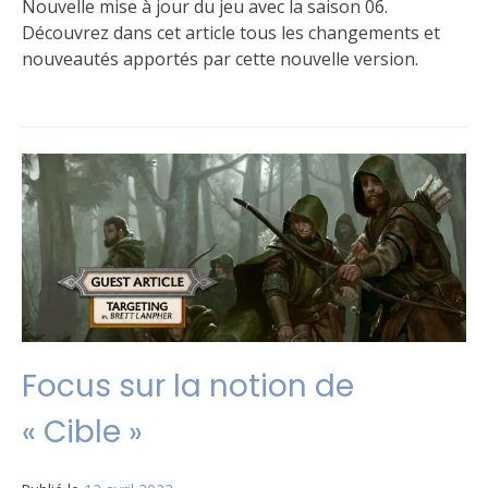
Nouvelle mise à jour du jeu avec la saison 06.
Découvrez dans cet article tous les changements et
nouveautés apportés par cette nouvelle version.
Publié
Étiqueté
6
dans
Règles
commentaires
Le
sur
jeu
Saison
6
Focus sur la notion de
« Cible »