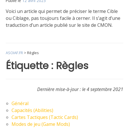
Publié le
12 avril 2023
par
Matt
Voici un article qui permet de préciser le terme Cible
ou Ciblage, pas toujours facile à cerner. Il s’agit d’une
traduction d’un article publié sur le site de CMON.
Publié
Étiqueté
Laisser
dans
Règles
un
Le
commentaire
ASOIAF.FR
>
Règles
jeu
sur
Focus
Étiquette :
Règles
sur
la
notion
de
Dernière mise-à-jour : le 4 septembre 2021
« Cible »
Général
Capacités (Abilities)
Cartes Tactiques (Tactic Cards)
Modes de jeu (Game Mods)