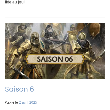
liée au jeu !
Publié
Étiqueté
Laisser
dans
Règles
un
Le
commentaire
jeu
sur
Saison
7
Saison 6
Publié le
2 avril 2025
par
Matt