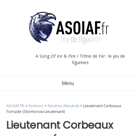
Aller
au
contenu
A Song Of Ice & Fire / Trône de Fer : le jeu de
figurines
Menu
ASOIAF.FR
>
Factions
>
Neutres (Neutral)
>
Lieutenant Corbeaux
Tornade (Stormcrow Lieutenant)
Lieutenant Corbeaux