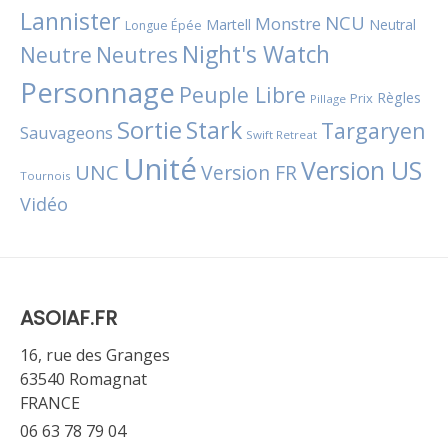
Lannister
NCU
Monstre
Martell
Neutral
Longue Épée
Night's Watch
Neutres
Neutre
Personnage
Peuple Libre
Règles
Prix
Pillage
Sortie
Stark
Targaryen
Sauvageons
Swift Retreat
Unité
Version US
UNC
Version FR
Tournois
Vidéo
ASOIAF.FR
16, rue des Granges
63540 Romagnat
FRANCE
06 63 78 79 04