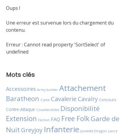
Oups !
Une erreur est survenue lors du chargement du
contenu.
Erreur :
Cannot read property 'SortSelect' of
undefined
Mots clés
Attachement
Accessoires
Army builder
Baratheon
Cavalerie
Cavalry
Concours
Carte
Disponibilité
Contre-Attaque
Counterstrike
Extension
Free Folk
Garde de
FAQ
Faction
Infanterie
Nuit
Greyjoy
Juvenile Dragon
Lance