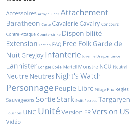
Attachement
Accessoires
Army builder
Baratheon
Cavalerie
Cavalry
Concours
Carte
Disponibilité
Contre-Attaque
Counterstrike
Extension
Free Folk
Garde de
FAQ
Faction
Infanterie
Nuit
Greyjoy
Juvenile Dragon
Lance
Lannister
NCU
Monstre
Martell
Neutral
Longue Épée
Night's Watch
Neutres
Neutre
Personnage
Peuple Libre
Règles
Prix
Pillage
Sortie
Stark
Targaryen
Sauvageons
Swift Retreat
Unité
Version US
UNC
Version FR
Tournois
Vidéo