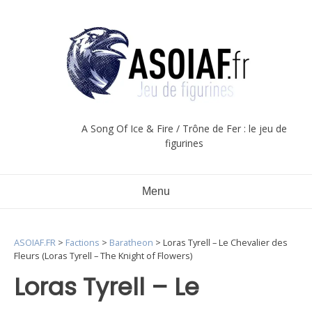
Aller
au
contenu
A Song Of Ice & Fire / Trône de Fer : le jeu de
figurines
Menu
ASOIAF.FR
>
Factions
>
Baratheon
>
Loras Tyrell – Le Chevalier des
Fleurs (Loras Tyrell – The Knight of Flowers)
Loras Tyrell – Le