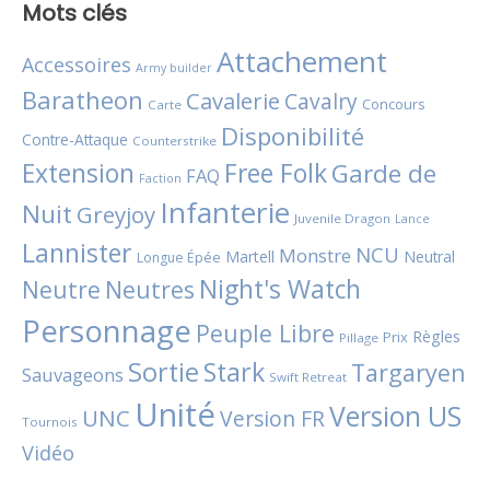
Mots clés
Attachement
Accessoires
Army builder
Baratheon
Cavalerie
Cavalry
Concours
Carte
Disponibilité
Contre-Attaque
Counterstrike
Extension
Free Folk
Garde de
FAQ
Faction
Infanterie
Nuit
Greyjoy
Juvenile Dragon
Lance
Lannister
NCU
Monstre
Martell
Neutral
Longue Épée
Night's Watch
Neutres
Neutre
Personnage
Peuple Libre
Règles
Prix
Pillage
Sortie
Stark
Targaryen
Sauvageons
Swift Retreat
Unité
Version US
UNC
Version FR
Tournois
Vidéo