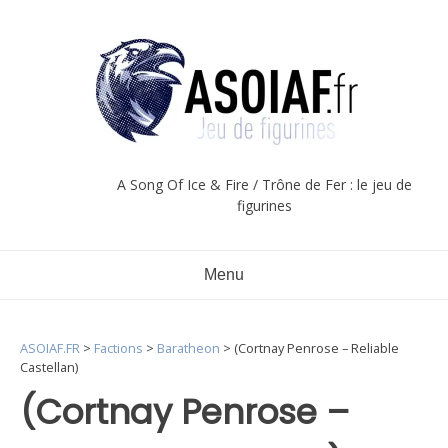
Aller
au
contenu
A Song Of Ice & Fire / Trône de Fer : le jeu de
figurines
Menu
ASOIAF.FR
>
Factions
>
Baratheon
>
(Cortnay Penrose – Reliable
Castellan)
(Cortnay Penrose –