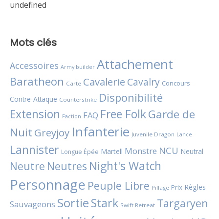
undefined
Mots clés
Attachement
Accessoires
Army builder
Baratheon
Cavalerie
Cavalry
Concours
Carte
Disponibilité
Contre-Attaque
Counterstrike
Extension
Free Folk
Garde de
FAQ
Faction
Infanterie
Nuit
Greyjoy
Juvenile Dragon
Lance
Lannister
NCU
Monstre
Martell
Neutral
Longue Épée
Night's Watch
Neutres
Neutre
Personnage
Peuple Libre
Règles
Prix
Pillage
Sortie
Stark
Targaryen
Sauvageons
Swift Retreat