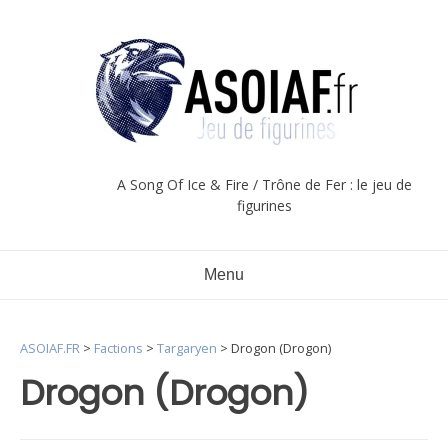
Aller
au
contenu
A Song Of Ice & Fire / Trône de Fer : le jeu de
figurines
Menu
ASOIAF.FR
>
Factions
>
Targaryen
>
Drogon (Drogon)
Drogon (Drogon)