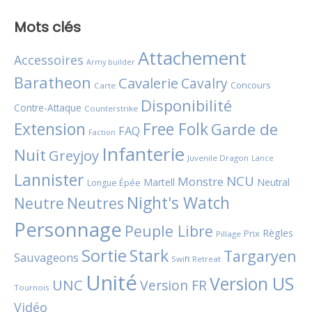
Mots clés
Attachement
Accessoires
Army builder
Baratheon
Cavalerie
Cavalry
Concours
Carte
Disponibilité
Contre-Attaque
Counterstrike
Extension
Free Folk
Garde de
FAQ
Faction
Infanterie
Nuit
Greyjoy
Juvenile Dragon
Lance
Lannister
NCU
Monstre
Martell
Neutral
Longue Épée
Night's Watch
Neutres
Neutre
Personnage
Peuple Libre
Règles
Prix
Pillage
Sortie
Stark
Targaryen
Sauvageons
Swift Retreat
Unité
Version US
UNC
Version FR
Tournois
Vidéo