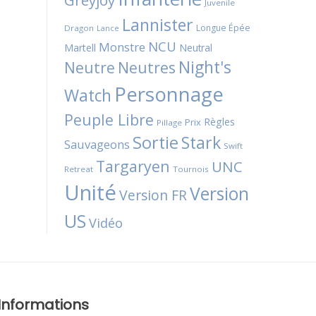
Greyjoy
Juvenile
Lannister
Longue Épée
Dragon
Lance
NCU
Monstre
Martell
Neutral
Night's
Neutres
Neutre
Personnage
Watch
Peuple Libre
Règles
Prix
Pillage
Sortie
Stark
Sauvageons
Swift
Targaryen
UNC
Retreat
Tournois
Unité
Version
Version FR
US
Vidéo
Informations