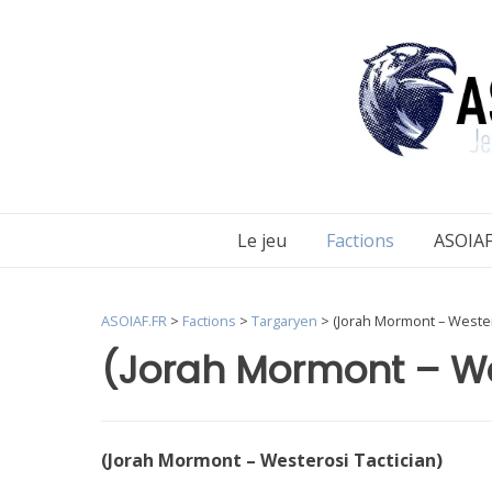
Aller
au
contenu
Le jeu
Factions
ASOIAF
ASOIAF.FR
>
Factions
>
Targaryen
>
(Jorah Mormont – Wester
(Jorah Mormont – We
(Jorah Mormont – Westerosi Tactician)