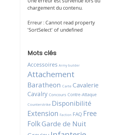
Une erreur est survenue lors du
chargement du contenu.
Erreur :
Cannot read property
'SortSelect' of undefined
Mots clés
Accessoires
Army builder
Attachement
Baratheon
Cavalerie
Carte
Cavalry
Contre-Attaque
Concours
Disponibilité
Counterstrike
Extension
Free
FAQ
Faction
Folk
Garde de Nuit
Infanterie