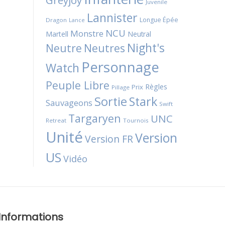
Greyjoy
Juvenile
Lannister
Longue Épée
Dragon
Lance
NCU
Monstre
Martell
Neutral
Night's
Neutres
Neutre
Personnage
Watch
Peuple Libre
Règles
Prix
Pillage
Sortie
Stark
Sauvageons
Swift
Targaryen
UNC
Retreat
Tournois
Unité
Version
Version FR
US
Vidéo
Informations