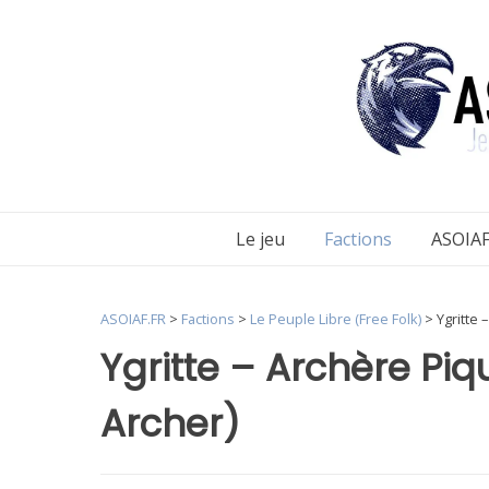
Aller
au
contenu
Le jeu
Factions
ASOIAF
ASOIAF.FR
>
Factions
>
Le Peuple Libre (Free Folk)
>
Ygritte 
Ygritte – Archère Piq
Archer)