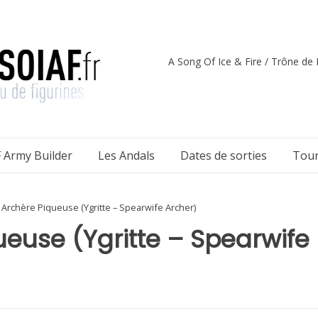
A Song Of Ice & Fire / Trône de F
 Army Builder
Les Andals
Dates de sorties
Tour
– Archère Piqueuse (Ygritte – Spearwife Archer)
ueuse (Ygritte – Spearwife