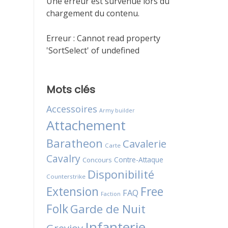
Une erreur est survenue lors du
chargement du contenu.
Erreur :
Cannot read property
'SortSelect' of undefined
Mots clés
Accessoires
Army builder
Attachement
Baratheon
Cavalerie
Carte
Cavalry
Contre-Attaque
Concours
Disponibilité
Counterstrike
Extension
Free
FAQ
Faction
Folk
Garde de Nuit
Infanterie