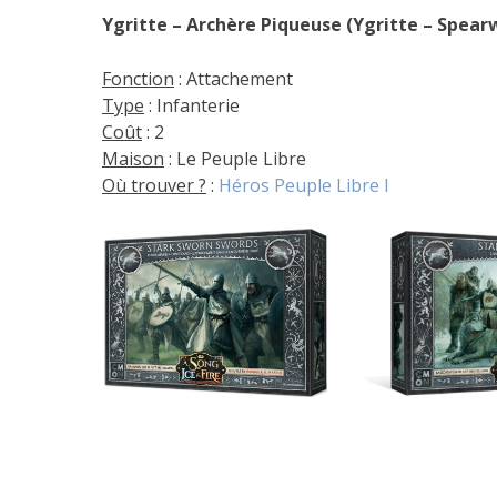
Ygritte – Archère Piqueuse (Ygritte – Spear
Fonction
: Attachement
Type
: Infanterie
Coût
: 2
Maison
: Le Peuple Libre
Où trouver ?
:
Héros Peuple Libre I