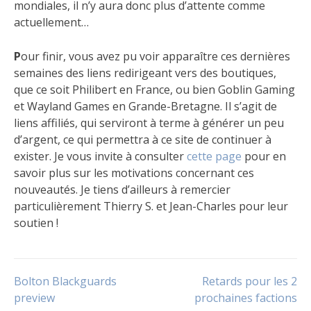
mondiales, il n’y aura donc plus d’attente comme
actuellement…
P
our finir, vous avez pu voir apparaître ces dernières
semaines des liens redirigeant vers des boutiques,
que ce soit Philibert en France, ou bien Goblin Gaming
et Wayland Games en Grande-Bretagne. Il s’agit de
liens affiliés, qui serviront à terme à générer un peu
d’argent, ce qui permettra à ce site de continuer à
exister. Je vous invite à consulter
cette page
pour en
savoir plus sur les motivations concernant ces
nouveautés. Je tiens d’ailleurs à remercier
particulièrement Thierry S. et Jean-Charles pour leur
soutien !
Publié
Étiqueté
dans
Disponibilité
,
Navigation
Bolton Blackguards
Retards pour les 2
Le
Extension
,
jeu
Free
preview
prochaines factions
Folk
,