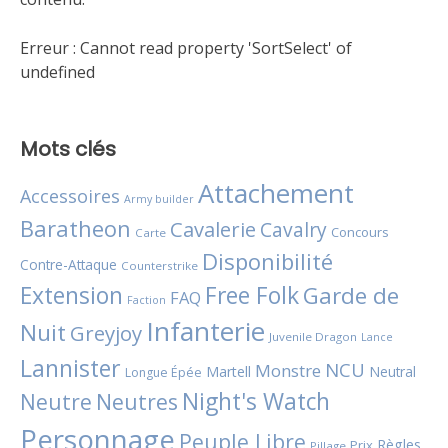
Erreur :
Cannot read property 'SortSelect' of
undefined
Mots clés
Attachement
Accessoires
Army builder
Baratheon
Cavalerie
Cavalry
Concours
Carte
Disponibilité
Contre-Attaque
Counterstrike
Extension
Free Folk
Garde de
FAQ
Faction
Infanterie
Nuit
Greyjoy
Juvenile Dragon
Lance
Lannister
NCU
Monstre
Martell
Neutral
Longue Épée
Night's Watch
Neutres
Neutre
Personnage
Peuple Libre
Règles
Prix
Pillage