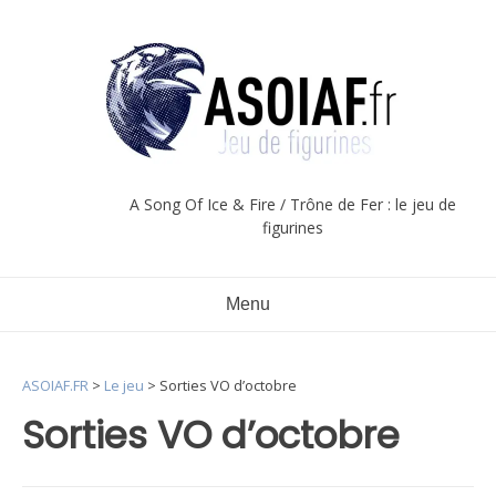
Aller
au
contenu
A Song Of Ice & Fire / Trône de Fer : le jeu de
figurines
Menu
ASOIAF.FR
>
Le jeu
>
Sorties VO d’octobre
Sorties VO d’octobre