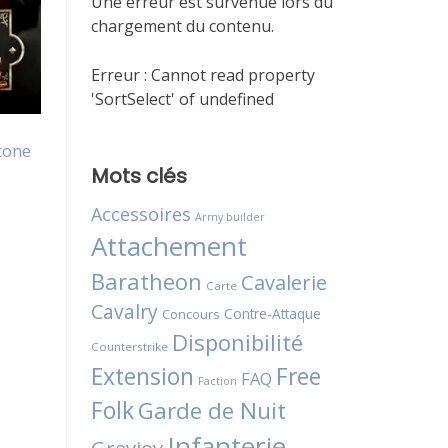
Une erreur est survenue lors du
chargement du contenu.
Erreur :
Cannot read property
'SortSelect' of undefined
tone
Mots clés
Accessoires
Army builder
Attachement
Baratheon
Cavalerie
Carte
Cavalry
Contre-Attaque
Concours
Disponibilité
Counterstrike
Extension
Free
FAQ
Faction
Folk
Garde de Nuit
Infanterie