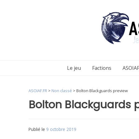
Aller
au
contenu
Le jeu
Factions
ASOIAF
ASOIAF.FR
>
Non classé
>
Bolton Blackguards preview
Bolton Blackguards 
Publié le
9 octobre 2019
par
Matt