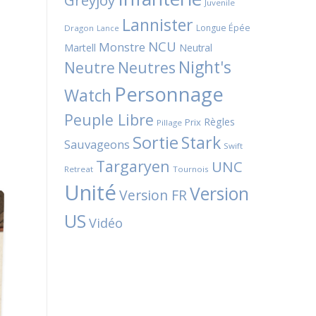
Greyjoy
Juvenile
Lannister
Longue Épée
Dragon
Lance
NCU
Monstre
Martell
Neutral
Night's
Neutres
Neutre
Personnage
Watch
Peuple Libre
Règles
Prix
Pillage
Sortie
Stark
Sauvageons
Swift
Targaryen
UNC
Retreat
Tournois
Unité
Version
Version FR
US
Vidéo