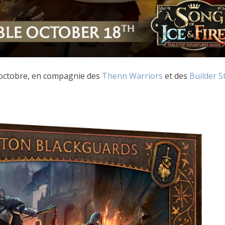
 d’octobre, en compagnie des
Thenn Warriors
et des
Builder S