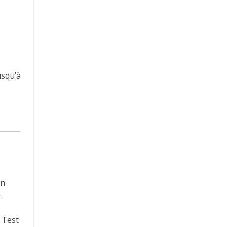
usqu’à
en
.
 Test