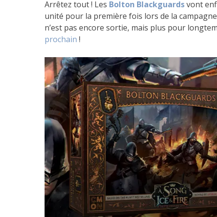
Arrêtez tout ! Les
Bolton Blackguards
vont enf
unité pour la première fois lors de la campagne
n’est pas encore sortie, mais plus pour longt
prochain
!